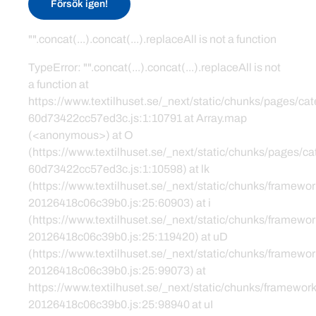
Försök igen!
"".concat(...).concat(...).replaceAll is not a function
TypeError: "".concat(...).concat(...).replaceAll is not
a function at
https://www.textilhuset.se/_next/static/chunks/pages/c
60d73422cc57ed3c.js:1:10791 at Array.map
(<anonymous>) at O
(https://www.textilhuset.se/_next/static/chunks/pages/
60d73422cc57ed3c.js:1:10598) at lk
(https://www.textilhuset.se/_next/static/chunks/framewor
20126418c06c39b0.js:25:60903) at i
(https://www.textilhuset.se/_next/static/chunks/framewor
20126418c06c39b0.js:25:119420) at uD
(https://www.textilhuset.se/_next/static/chunks/framewor
20126418c06c39b0.js:25:99073) at
https://www.textilhuset.se/_next/static/chunks/framework
20126418c06c39b0.js:25:98940 at uI