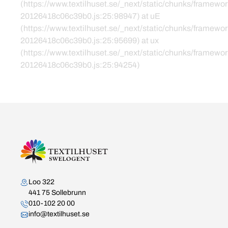
(https://www.textilhuset.se/_next/static/chunks/framewor
20126418c06c39b0.js:25:98947) at uE
(https://www.textilhuset.se/_next/static/chunks/framewor
20126418c06c39b0.js:25:95699) at ux
(https://www.textilhuset.se/_next/static/chunks/framewor
20126418c06c39b0.js:25:94254)
Kontakta oss
Loo 322
441 75 Sollebrunn
010-102 20 00
info@textilhuset.se