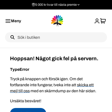
5 000 kr kvar till nästa premie
Meny
Label
Hoppsan! Något gick fel på servern.
TypeError
Tryck på knappen och försök igen. Om det
fortfarande inte fungerar, tveka inte att
skicka ett
mejl till oss
med en skärmdump av den här sidan.
Ursäkta besväret!