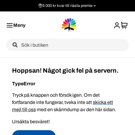
5 000 kr kvar till nästa premie
Meny
Label
Hoppsan! Något gick fel på servern.
TypeError
Tryck på knappen och försök igen. Om det
fortfarande inte fungerar, tveka inte att
skicka ett
mejl till oss
med en skärmdump av den här sidan.
Ursäkta besväret!