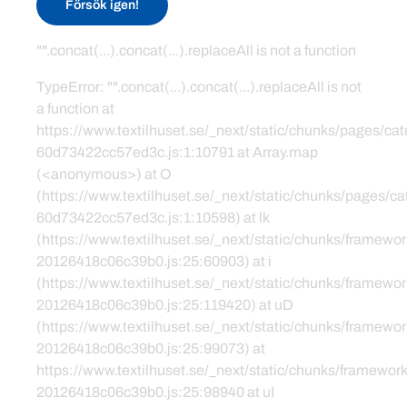
Försök igen!
"".concat(...).concat(...).replaceAll is not a function
TypeError: "".concat(...).concat(...).replaceAll is not
a function at
https://www.textilhuset.se/_next/static/chunks/pages/c
60d73422cc57ed3c.js:1:10791 at Array.map
(<anonymous>) at O
(https://www.textilhuset.se/_next/static/chunks/pages/
60d73422cc57ed3c.js:1:10598) at lk
(https://www.textilhuset.se/_next/static/chunks/framewor
20126418c06c39b0.js:25:60903) at i
(https://www.textilhuset.se/_next/static/chunks/framewor
20126418c06c39b0.js:25:119420) at uD
(https://www.textilhuset.se/_next/static/chunks/framewor
20126418c06c39b0.js:25:99073) at
https://www.textilhuset.se/_next/static/chunks/framework
20126418c06c39b0.js:25:98940 at uI