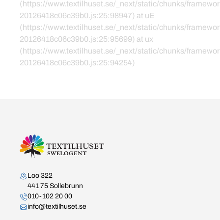
(https://www.textilhuset.se/_next/static/chunks/framewor
20126418c06c39b0.js:25:98947) at uE
(https://www.textilhuset.se/_next/static/chunks/framewor
20126418c06c39b0.js:25:95699) at ux
(https://www.textilhuset.se/_next/static/chunks/framewor
20126418c06c39b0.js:25:94254)
Kontakta oss
Loo 322
441 75 Sollebrunn
010-102 20 00
info@textilhuset.se