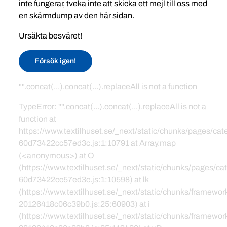
inte fungerar, tveka inte att
skicka ett mejl till oss
med
en skärmdump av den här sidan.
Ursäkta besväret!
Försök igen!
"".concat(...).concat(...).replaceAll is not a function
TypeError: "".concat(...).concat(...).replaceAll is not a
function at
https://www.textilhuset.se/_next/static/chunks/pages/c
60d73422cc57ed3c.js:1:10791 at Array.map
(<anonymous>) at O
(https://www.textilhuset.se/_next/static/chunks/pages/
60d73422cc57ed3c.js:1:10598) at lk
(https://www.textilhuset.se/_next/static/chunks/framewor
20126418c06c39b0.js:25:60903) at i
(https://www.textilhuset.se/_next/static/chunks/framewor