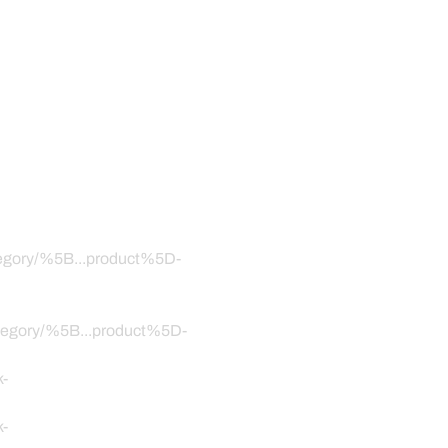
ategory/%5B...product%5D-
category/%5B...product%5D-
k-
k-