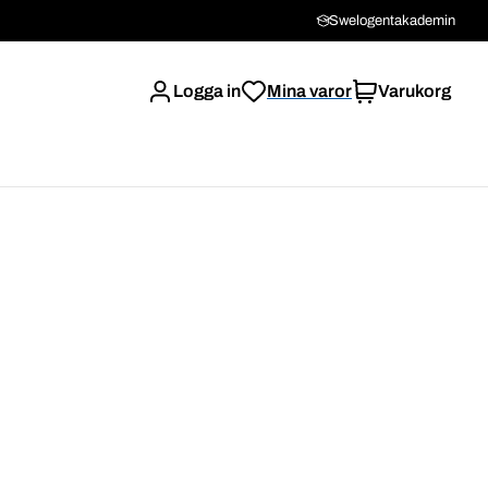
Swelogentakademin
Logga in
Mina varor
Varukorg