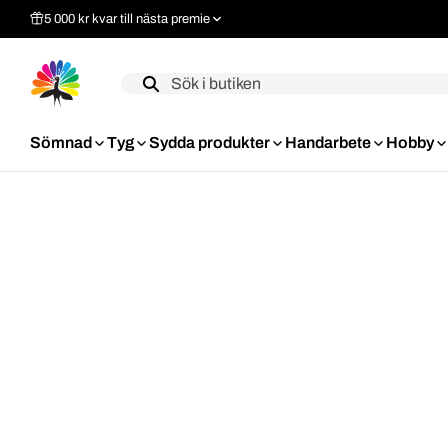
5 000 kr kvar till nästa premie
Label
Sömnad
Tyg
Sydda produkter
Handarbete
Hobby