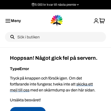
5 000 kr kvar till nästa premie
Meny
Label
Hoppsan! Något gick fel på servern.
TypeError
Tryck på knappen och försök igen. Om det
fortfarande inte fungerar, tveka inte att
skicka ett
mejl till oss
med en skärmdump av den här sidan.
Ursäkta besväret!