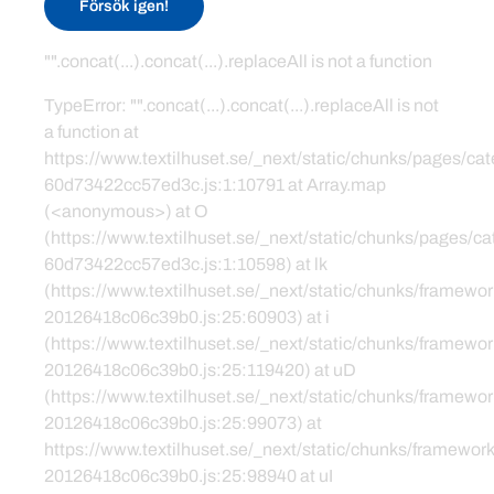
Försök igen!
"".concat(...).concat(...).replaceAll is not a function
TypeError: "".concat(...).concat(...).replaceAll is not
a function at
https://www.textilhuset.se/_next/static/chunks/pages/c
60d73422cc57ed3c.js:1:10791 at Array.map
(<anonymous>) at O
(https://www.textilhuset.se/_next/static/chunks/pages/
60d73422cc57ed3c.js:1:10598) at lk
(https://www.textilhuset.se/_next/static/chunks/framewor
20126418c06c39b0.js:25:60903) at i
(https://www.textilhuset.se/_next/static/chunks/framewor
20126418c06c39b0.js:25:119420) at uD
(https://www.textilhuset.se/_next/static/chunks/framewor
20126418c06c39b0.js:25:99073) at
https://www.textilhuset.se/_next/static/chunks/framework
20126418c06c39b0.js:25:98940 at uI