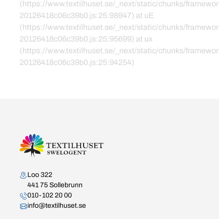
(https://www.textilhuset.se/_next/static/chunks/framewor
20126418c06c39b0.js:25:98947) at uE
(https://www.textilhuset.se/_next/static/chunks/framewor
20126418c06c39b0.js:25:95699) at ux
(https://www.textilhuset.se/_next/static/chunks/framewor
20126418c06c39b0.js:25:94254)
Kontakta oss
Loo 322
441 75 Sollebrunn
010-102 20 00
info@textilhuset.se