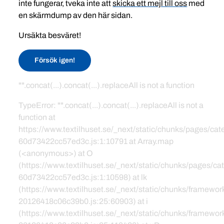
inte fungerar, tveka inte att
skicka ett mejl till oss
med
en skärmdump av den här sidan.
Ursäkta besväret!
Försök igen!
"".concat(...).concat(...).replaceAll is not a function
TypeError: "".concat(...).concat(...).replaceAll is not a
function at
https://www.textilhuset.se/_next/static/chunks/pages/c
60d73422cc57ed3c.js:1:10791 at Array.map
(<anonymous>) at O
(https://www.textilhuset.se/_next/static/chunks/pages/
60d73422cc57ed3c.js:1:10598) at lk
(https://www.textilhuset.se/_next/static/chunks/framewor
20126418c06c39b0.js:25:60903) at i
(https://www.textilhuset.se/_next/static/chunks/framewor