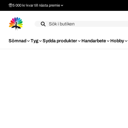
5 000 kr kvar till nästa premie
Label
Sömnad
Tyg
Sydda produkter
Handarbete
Hobby