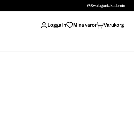
Swelogentakademin
Logga in
Mina varor
Varukorg