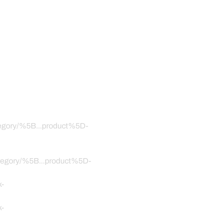
ategory/%5B...product%5D-
category/%5B...product%5D-
k-
k-