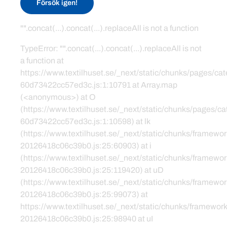
Försök igen!
"".concat(...).concat(...).replaceAll is not a function
TypeError: "".concat(...).concat(...).replaceAll is not
a function at
https://www.textilhuset.se/_next/static/chunks/pages/c
60d73422cc57ed3c.js:1:10791 at Array.map
(<anonymous>) at O
(https://www.textilhuset.se/_next/static/chunks/pages/
60d73422cc57ed3c.js:1:10598) at lk
(https://www.textilhuset.se/_next/static/chunks/framewor
20126418c06c39b0.js:25:60903) at i
(https://www.textilhuset.se/_next/static/chunks/framewor
20126418c06c39b0.js:25:119420) at uD
(https://www.textilhuset.se/_next/static/chunks/framewor
20126418c06c39b0.js:25:99073) at
https://www.textilhuset.se/_next/static/chunks/framework
20126418c06c39b0.js:25:98940 at uI