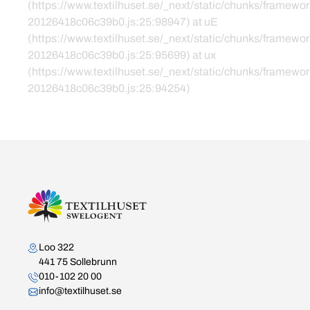
(https://www.textilhuset.se/_next/static/chunks/framewor
20126418c06c39b0.js:25:98947) at uE
(https://www.textilhuset.se/_next/static/chunks/framewor
20126418c06c39b0.js:25:95699) at ux
(https://www.textilhuset.se/_next/static/chunks/framewor
20126418c06c39b0.js:25:94254)
Kontakta oss
Loo 322
441 75 Sollebrunn
010-102 20 00
info@textilhuset.se