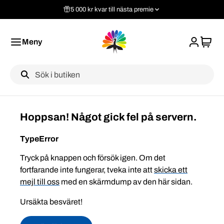
5 000 kr kvar till nästa premie
Meny
Label
Hoppsan! Något gick fel på servern.
TypeError
Tryck på knappen och försök igen. Om det
fortfarande inte fungerar, tveka inte att
skicka ett
mejl till oss
med en skärmdump av den här sidan.
Ursäkta besväret!