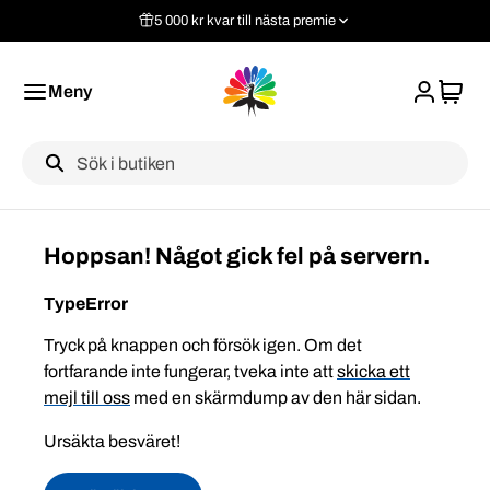
5 000 kr kvar till nästa premie
Meny
Label
Hoppsan! Något gick fel på servern.
TypeError
Tryck på knappen och försök igen. Om det
fortfarande inte fungerar, tveka inte att
skicka ett
mejl till oss
med en skärmdump av den här sidan.
Ursäkta besväret!