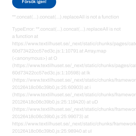
Försök igen!
"".concat(...).concat(...).replaceAll is not a function
TypeError: "".concat(...).concat(...).replaceAll is not
a function at
https://www.textilhuset.se/_next/static/chunks/pages/c
60d73422cc57ed3c.js:1:10791 at Array.map
(<anonymous>) at O
(https://www.textilhuset.se/_next/static/chunks/pages/
60d73422cc57ed3c.js:1:10598) at lk
(https://www.textilhuset.se/_next/static/chunks/framewor
20126418c06c39b0.js:25:60903) at i
(https://www.textilhuset.se/_next/static/chunks/framewor
20126418c06c39b0.js:25:119420) at uD
(https://www.textilhuset.se/_next/static/chunks/framewor
20126418c06c39b0.js:25:99073) at
https://www.textilhuset.se/_next/static/chunks/framework
20126418c06c39b0.js:25:98940 at uI