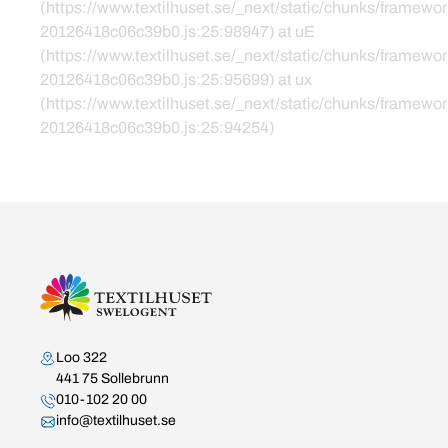
(https://www.textilhuset.se/_next/static/chunks/framewor
20126418c06c39b0.js:25:98947) at uE
(https://www.textilhuset.se/_next/static/chunks/framewor
20126418c06c39b0.js:25:95699) at ux
(https://www.textilhuset.se/_next/static/chunks/framewor
20126418c06c39b0.js:25:94254)
Kontakta oss
Loo 322
441 75 Sollebrunn
010-102 20 00
info@textilhuset.se