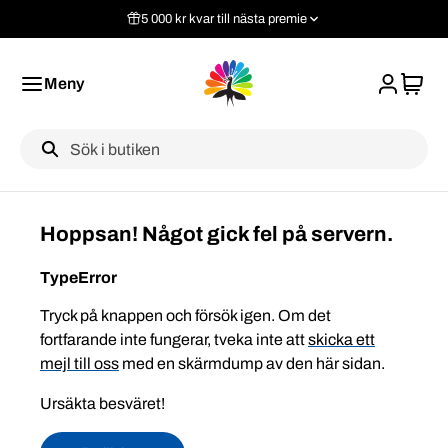
5 000 kr kvar till nästa premie
Meny
Label
Hoppsan! Något gick fel på servern.
TypeError
Tryck på knappen och försök igen. Om det
fortfarande inte fungerar, tveka inte att
skicka ett
mejl till oss
med en skärmdump av den här sidan.
Ursäkta besväret!