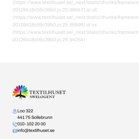
(https://www.textilhuset.se/_next/static/chunks/framewor
20126418c06c39b0.js:25:98947) at uE
(https://www.textilhuset.se/_next/static/chunks/framewor
20126418c06c39b0.js:25:95699) at ux
(https://www.textilhuset.se/_next/static/chunks/framewor
20126418c06c39b0.js:25:94254)
Kontakta oss
Loo 322
441 75 Sollebrunn
010-102 20 00
info@textilhuset.se