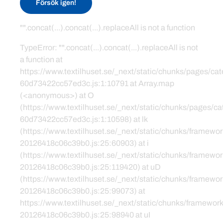
Försök igen!
"".concat(...).concat(...).replaceAll is not a function
TypeError: "".concat(...).concat(...).replaceAll is not
a function at
https://www.textilhuset.se/_next/static/chunks/pages/c
60d73422cc57ed3c.js:1:10791 at Array.map
(<anonymous>) at O
(https://www.textilhuset.se/_next/static/chunks/pages/
60d73422cc57ed3c.js:1:10598) at lk
(https://www.textilhuset.se/_next/static/chunks/framewor
20126418c06c39b0.js:25:60903) at i
(https://www.textilhuset.se/_next/static/chunks/framewor
20126418c06c39b0.js:25:119420) at uD
(https://www.textilhuset.se/_next/static/chunks/framewor
20126418c06c39b0.js:25:99073) at
https://www.textilhuset.se/_next/static/chunks/framework
20126418c06c39b0.js:25:98940 at uI