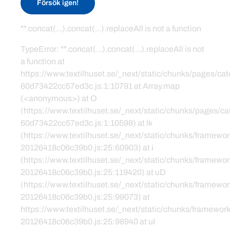
Försök igen!
"".concat(...).concat(...).replaceAll is not a function
TypeError: "".concat(...).concat(...).replaceAll is not
a function at
https://www.textilhuset.se/_next/static/chunks/pages/c
60d73422cc57ed3c.js:1:10791 at Array.map
(<anonymous>) at O
(https://www.textilhuset.se/_next/static/chunks/pages/
60d73422cc57ed3c.js:1:10598) at lk
(https://www.textilhuset.se/_next/static/chunks/framewor
20126418c06c39b0.js:25:60903) at i
(https://www.textilhuset.se/_next/static/chunks/framewor
20126418c06c39b0.js:25:119420) at uD
(https://www.textilhuset.se/_next/static/chunks/framewor
20126418c06c39b0.js:25:99073) at
https://www.textilhuset.se/_next/static/chunks/framework
20126418c06c39b0.js:25:98940 at uI