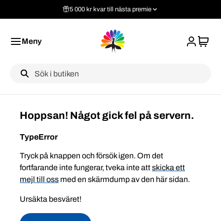
5 000 kr kvar till nästa premie
Meny
Label
Hoppsan! Något gick fel på servern.
TypeError
Tryck på knappen och försök igen. Om det
fortfarande inte fungerar, tveka inte att
skicka ett
mejl till oss
med en skärmdump av den här sidan.
Ursäkta besväret!