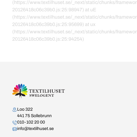
(https://www.textilhuset.se/_next/static/chunks/framewor
20126418c06c39b0.js:25:98947) at uE
(https://www.textilhuset.se/_next/static/chunks/framewor
20126418c06c39b0.js:25:95699) at ux
(https://www.textilhuset.se/_next/static/chunks/framewor
20126418c06c39b0.js:25:94254)
Kontakta oss
Loo 322
441 75 Sollebrunn
010-102 20 00
info@textilhuset.se