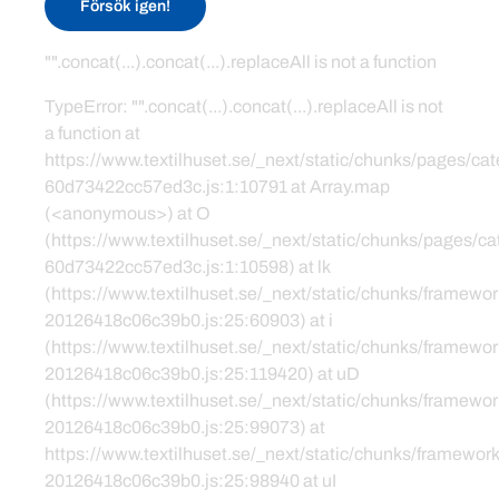
Försök igen!
"".concat(...).concat(...).replaceAll is not a function
TypeError: "".concat(...).concat(...).replaceAll is not
a function at
https://www.textilhuset.se/_next/static/chunks/pages/c
60d73422cc57ed3c.js:1:10791 at Array.map
(<anonymous>) at O
(https://www.textilhuset.se/_next/static/chunks/pages/
60d73422cc57ed3c.js:1:10598) at lk
(https://www.textilhuset.se/_next/static/chunks/framewor
20126418c06c39b0.js:25:60903) at i
(https://www.textilhuset.se/_next/static/chunks/framewor
20126418c06c39b0.js:25:119420) at uD
(https://www.textilhuset.se/_next/static/chunks/framewor
20126418c06c39b0.js:25:99073) at
https://www.textilhuset.se/_next/static/chunks/framework
20126418c06c39b0.js:25:98940 at uI