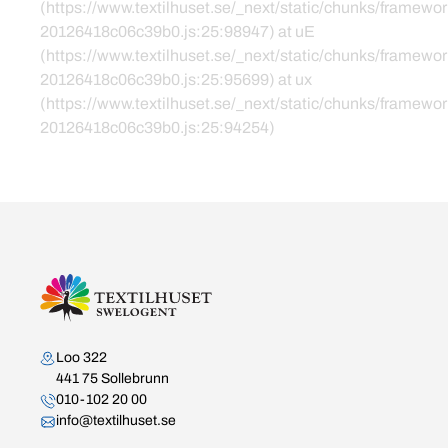
(https://www.textilhuset.se/_next/static/chunks/framewor
20126418c06c39b0.js:25:98947) at uE
(https://www.textilhuset.se/_next/static/chunks/framewor
20126418c06c39b0.js:25:95699) at ux
(https://www.textilhuset.se/_next/static/chunks/framewor
20126418c06c39b0.js:25:94254)
Kontakta oss
Loo 322
441 75 Sollebrunn
010-102 20 00
info@textilhuset.se