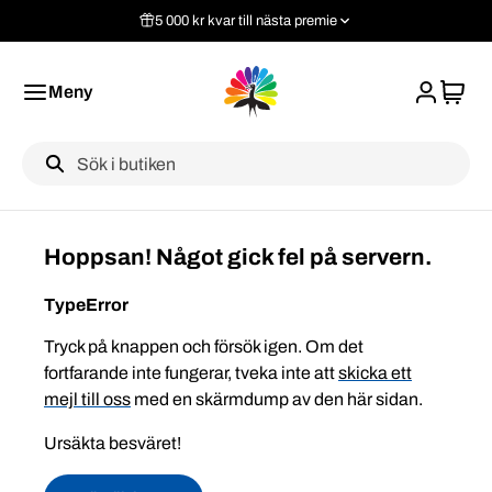
5 000 kr kvar till nästa premie
Meny
Label
Hoppsan! Något gick fel på servern.
TypeError
Tryck på knappen och försök igen. Om det
fortfarande inte fungerar, tveka inte att
skicka ett
mejl till oss
med en skärmdump av den här sidan.
Ursäkta besväret!