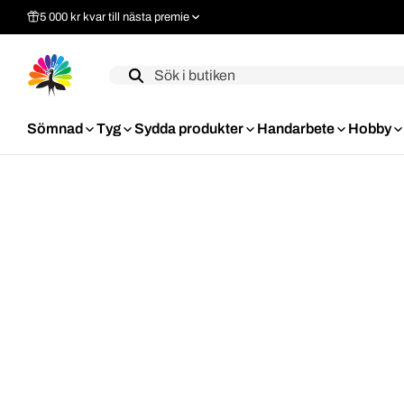
5 000 kr kvar till nästa premie
Label
Sömnad
Tyg
Sydda produkter
Handarbete
Hobby