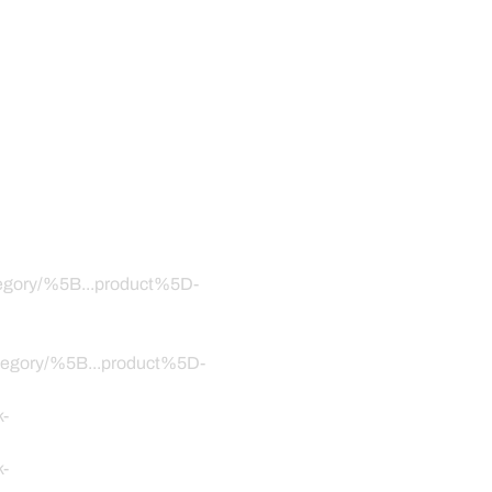
ategory/%5B...product%5D-
category/%5B...product%5D-
k-
k-