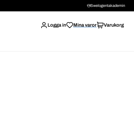
Swelogentakademin
Logga in
Mina varor
Varukorg