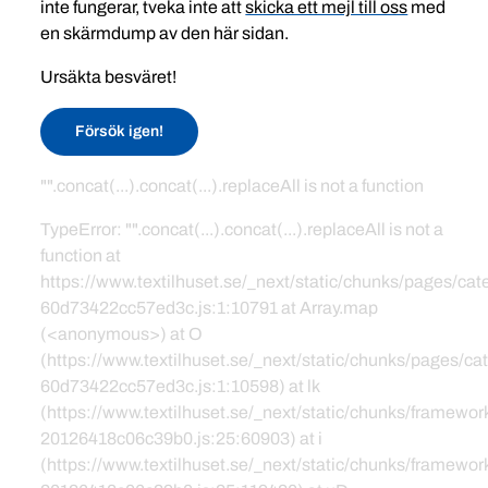
inte fungerar, tveka inte att
skicka ett mejl till oss
med
en skärmdump av den här sidan.
Ursäkta besväret!
Försök igen!
"".concat(...).concat(...).replaceAll is not a function
TypeError: "".concat(...).concat(...).replaceAll is not a
function at
https://www.textilhuset.se/_next/static/chunks/pages/c
60d73422cc57ed3c.js:1:10791 at Array.map
(<anonymous>) at O
(https://www.textilhuset.se/_next/static/chunks/pages/
60d73422cc57ed3c.js:1:10598) at lk
(https://www.textilhuset.se/_next/static/chunks/framewor
20126418c06c39b0.js:25:60903) at i
(https://www.textilhuset.se/_next/static/chunks/framewor