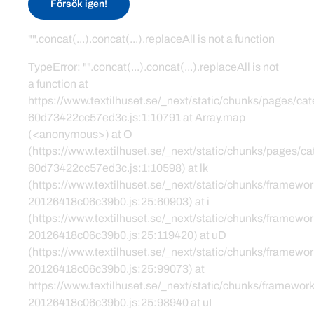
Försök igen!
"".concat(...).concat(...).replaceAll is not a function
TypeError: "".concat(...).concat(...).replaceAll is not
a function at
https://www.textilhuset.se/_next/static/chunks/pages/c
60d73422cc57ed3c.js:1:10791 at Array.map
(<anonymous>) at O
(https://www.textilhuset.se/_next/static/chunks/pages/
60d73422cc57ed3c.js:1:10598) at lk
(https://www.textilhuset.se/_next/static/chunks/framewor
20126418c06c39b0.js:25:60903) at i
(https://www.textilhuset.se/_next/static/chunks/framewor
20126418c06c39b0.js:25:119420) at uD
(https://www.textilhuset.se/_next/static/chunks/framewor
20126418c06c39b0.js:25:99073) at
https://www.textilhuset.se/_next/static/chunks/framework
20126418c06c39b0.js:25:98940 at uI