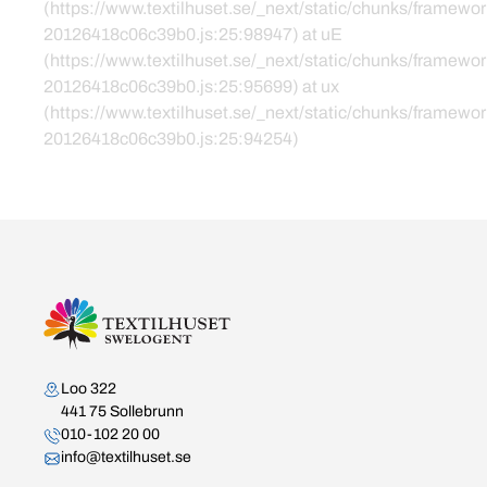
(https://www.textilhuset.se/_next/static/chunks/framewor
20126418c06c39b0.js:25:98947) at uE
(https://www.textilhuset.se/_next/static/chunks/framewor
20126418c06c39b0.js:25:95699) at ux
(https://www.textilhuset.se/_next/static/chunks/framewor
20126418c06c39b0.js:25:94254)
Kontakta oss
Loo 322
441 75 Sollebrunn
010-102 20 00
info@textilhuset.se