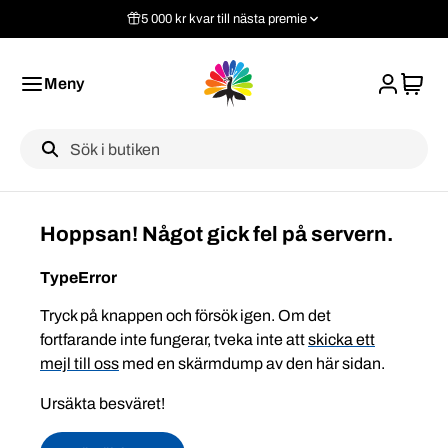
5 000 kr kvar till nästa premie
Meny
Label
Hoppsan! Något gick fel på servern.
TypeError
Tryck på knappen och försök igen. Om det
fortfarande inte fungerar, tveka inte att
skicka ett
mejl till oss
med en skärmdump av den här sidan.
Ursäkta besväret!