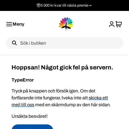
5 000 kr kvar till nästa premie
Meny
Label
Hoppsan! Något gick fel på servern.
TypeError
Tryck på knappen och försök igen. Om det
fortfarande inte fungerar, tveka inte att
skicka ett
mejl till oss
med en skärmdump av den här sidan.
Ursäkta besväret!