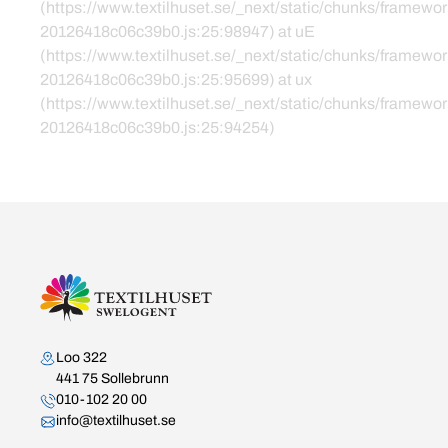
(https://www.textilhuset.se/_next/static/chunks/framewor
20126418c06c39b0.js:25:98947) at uE
(https://www.textilhuset.se/_next/static/chunks/framewor
20126418c06c39b0.js:25:95699) at ux
(https://www.textilhuset.se/_next/static/chunks/framewor
20126418c06c39b0.js:25:94254)
Kontakta oss
Loo 322
441 75 Sollebrunn
010-102 20 00
info@textilhuset.se