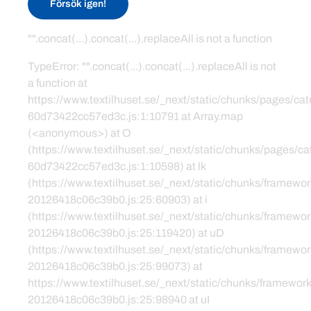
Försök igen!
"".concat(...).concat(...).replaceAll is not a function
TypeError: "".concat(...).concat(...).replaceAll is not
a function at
https://www.textilhuset.se/_next/static/chunks/pages/c
60d73422cc57ed3c.js:1:10791 at Array.map
(<anonymous>) at O
(https://www.textilhuset.se/_next/static/chunks/pages/
60d73422cc57ed3c.js:1:10598) at lk
(https://www.textilhuset.se/_next/static/chunks/framewor
20126418c06c39b0.js:25:60903) at i
(https://www.textilhuset.se/_next/static/chunks/framewor
20126418c06c39b0.js:25:119420) at uD
(https://www.textilhuset.se/_next/static/chunks/framewor
20126418c06c39b0.js:25:99073) at
https://www.textilhuset.se/_next/static/chunks/framework
20126418c06c39b0.js:25:98940 at uI