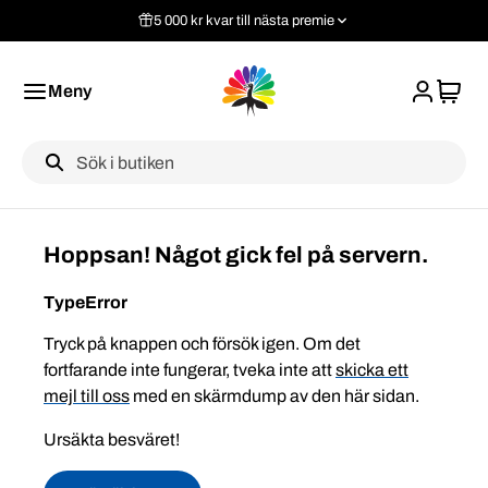
5 000 kr kvar till nästa premie
Meny
Label
Hoppsan! Något gick fel på servern.
TypeError
Tryck på knappen och försök igen. Om det
fortfarande inte fungerar, tveka inte att
skicka ett
mejl till oss
med en skärmdump av den här sidan.
Ursäkta besväret!