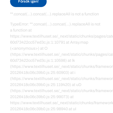
Försök igen!
"".concat(...).concat(...).replaceAll is not a function
TypeError: "".concat(...).concat(...).replaceAll is not
a function at
https://www.textilhuset.se/_next/static/chunks/pages/c
60d73422cc57ed3c.js:1:10791 at Array.map
(<anonymous>) at O
(https://www.textilhuset.se/_next/static/chunks/pages/
60d73422cc57ed3c.js:1:10598) at lk
(https://www.textilhuset.se/_next/static/chunks/framewor
20126418c06c39b0.js:25:60903) at i
(https://www.textilhuset.se/_next/static/chunks/framewor
20126418c06c39b0.js:25:119420) at uD
(https://www.textilhuset.se/_next/static/chunks/framewor
20126418c06c39b0.js:25:99073) at
https://www.textilhuset.se/_next/static/chunks/framework
20126418c06c39b0.js:25:98940 at uI