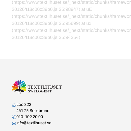
(https://www.textilhuset.se/_next/static/chunks/framewor
20126418c06c39b0.js:25:98947) at uE
(https://www.textilhuset.se/_next/static/chunks/framewor
20126418c06c39b0.js:25:95699) at ux
(https://www.textilhuset.se/_next/static/chunks/framewor
20126418c06c39b0.js:25:94254)
Kontakta oss
Loo 322
441 75 Sollebrunn
010-102 20 00
info@textilhuset.se