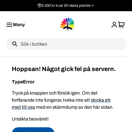
5 000 kr kvar till nästa premie
Meny
Label
Hoppsan! Något gick fel på servern.
TypeError
Tryck på knappen och försök igen. Om det
fortfarande inte fungerar, tveka inte att
skicka ett
mejl till oss
med en skärmdump av den här sidan.
Ursäkta besväret!