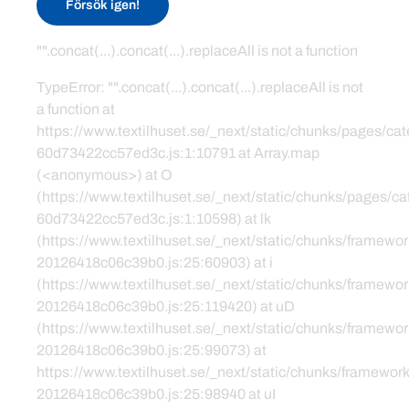
Försök igen!
"".concat(...).concat(...).replaceAll is not a function
TypeError: "".concat(...).concat(...).replaceAll is not
a function at
https://www.textilhuset.se/_next/static/chunks/pages/c
60d73422cc57ed3c.js:1:10791 at Array.map
(<anonymous>) at O
(https://www.textilhuset.se/_next/static/chunks/pages/
60d73422cc57ed3c.js:1:10598) at lk
(https://www.textilhuset.se/_next/static/chunks/framewor
20126418c06c39b0.js:25:60903) at i
(https://www.textilhuset.se/_next/static/chunks/framewor
20126418c06c39b0.js:25:119420) at uD
(https://www.textilhuset.se/_next/static/chunks/framewor
20126418c06c39b0.js:25:99073) at
https://www.textilhuset.se/_next/static/chunks/framework
20126418c06c39b0.js:25:98940 at uI