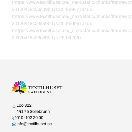
(https://www.textilhuset.se/_next/static/chunks/framewor
20126418c06c39b0.js:25:98947) at uE
(https://www.textilhuset.se/_next/static/chunks/framewor
20126418c06c39b0.js:25:95699) at ux
(https://www.textilhuset.se/_next/static/chunks/framewor
20126418c06c39b0.js:25:94254)
Kontakta oss
Loo 322
441 75 Sollebrunn
010-102 20 00
info@textilhuset.se