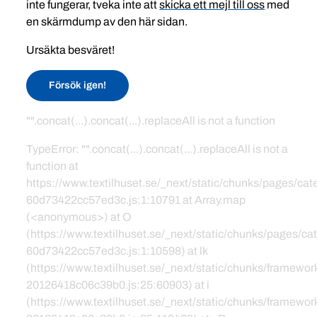
inte fungerar, tveka inte att
skicka ett mejl till oss
med
en skärmdump av den här sidan.
Ursäkta besväret!
Försök igen!
"".concat(...).concat(...).replaceAll is not a function
TypeError: "".concat(...).concat(...).replaceAll is not a
function at
https://www.textilhuset.se/_next/static/chunks/pages/c
60d73422cc57ed3c.js:1:10791 at Array.map
(<anonymous>) at O
(https://www.textilhuset.se/_next/static/chunks/pages/
60d73422cc57ed3c.js:1:10598) at lk
(https://www.textilhuset.se/_next/static/chunks/framewor
20126418c06c39b0.js:25:60903) at i
(https://www.textilhuset.se/_next/static/chunks/framewor