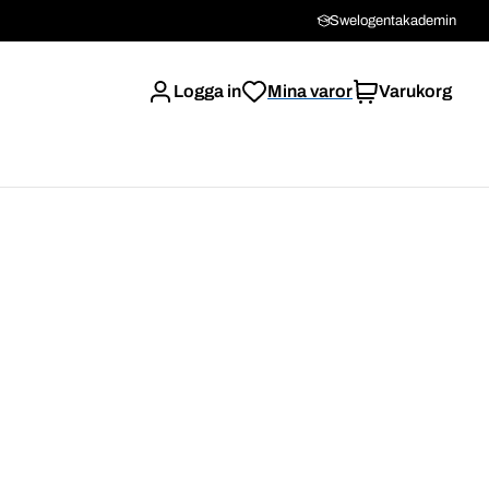
Swelogentakademin
Logga in
Mina varor
Varukorg