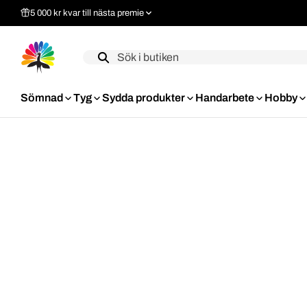
5 000 kr kvar till nästa premie
Label
Sömnad
Tyg
Sydda produkter
Handarbete
Hobby