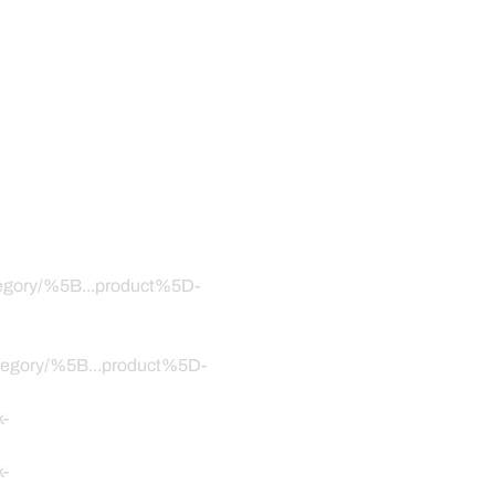
ategory/%5B...product%5D-
category/%5B...product%5D-
k-
k-