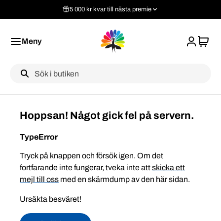
5 000 kr kvar till nästa premie
Meny
Label
Hoppsan! Något gick fel på servern.
TypeError
Tryck på knappen och försök igen. Om det
fortfarande inte fungerar, tveka inte att
skicka ett
mejl till oss
med en skärmdump av den här sidan.
Ursäkta besväret!