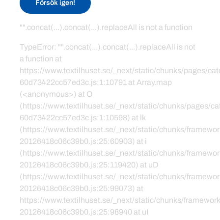
Försök igen!
"".concat(...).concat(...).replaceAll is not a function
TypeError: "".concat(...).concat(...).replaceAll is not
a function at
https://www.textilhuset.se/_next/static/chunks/pages/c
60d73422cc57ed3c.js:1:10791 at Array.map
(<anonymous>) at O
(https://www.textilhuset.se/_next/static/chunks/pages/
60d73422cc57ed3c.js:1:10598) at lk
(https://www.textilhuset.se/_next/static/chunks/framewor
20126418c06c39b0.js:25:60903) at i
(https://www.textilhuset.se/_next/static/chunks/framewor
20126418c06c39b0.js:25:119420) at uD
(https://www.textilhuset.se/_next/static/chunks/framewor
20126418c06c39b0.js:25:99073) at
https://www.textilhuset.se/_next/static/chunks/framework
20126418c06c39b0.js:25:98940 at uI