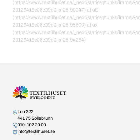
(https://www.textilhuset.se/_next/static/chunks/framewor
20126418c06c39b0.js:25:98947) at uE
(https://www.textilhuset.se/_next/static/chunks/framewor
20126418c06c39b0.js:25:95699) at ux
(https://www.textilhuset.se/_next/static/chunks/framewor
20126418c06c39b0.js:25:94254)
Kontakta oss
Loo 322
441 75 Sollebrunn
010-102 20 00
info@textilhuset.se