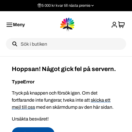
5 000 kr kvar till nästa premie
Meny
Label
Hoppsan! Något gick fel på servern.
TypeError
Tryck på knappen och försök igen. Om det
fortfarande inte fungerar, tveka inte att
skicka ett
mejl till oss
med en skärmdump av den här sidan.
Ursäkta besväret!