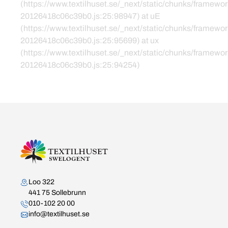
(https://www.textilhuset.se/_next/static/chunks/framewor
20126418c06c39b0.js:25:98947) at uE
(https://www.textilhuset.se/_next/static/chunks/framewor
20126418c06c39b0.js:25:95699) at ux
(https://www.textilhuset.se/_next/static/chunks/framewor
20126418c06c39b0.js:25:94254)
Kontakta oss
Loo 322
441 75 Sollebrunn
010-102 20 00
info@textilhuset.se