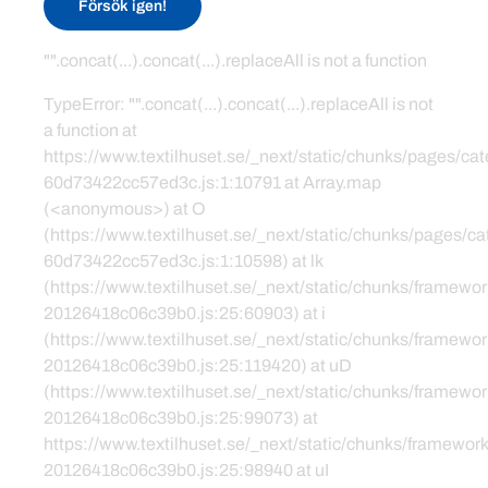
Försök igen!
"".concat(...).concat(...).replaceAll is not a function
TypeError: "".concat(...).concat(...).replaceAll is not
a function at
https://www.textilhuset.se/_next/static/chunks/pages/c
60d73422cc57ed3c.js:1:10791 at Array.map
(<anonymous>) at O
(https://www.textilhuset.se/_next/static/chunks/pages/
60d73422cc57ed3c.js:1:10598) at lk
(https://www.textilhuset.se/_next/static/chunks/framewor
20126418c06c39b0.js:25:60903) at i
(https://www.textilhuset.se/_next/static/chunks/framewor
20126418c06c39b0.js:25:119420) at uD
(https://www.textilhuset.se/_next/static/chunks/framewor
20126418c06c39b0.js:25:99073) at
https://www.textilhuset.se/_next/static/chunks/framework
20126418c06c39b0.js:25:98940 at uI