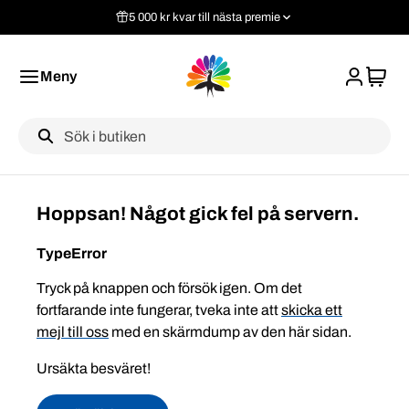
5 000 kr kvar till nästa premie
Meny
Label
Hoppsan! Något gick fel på servern.
TypeError
Tryck på knappen och försök igen. Om det
fortfarande inte fungerar, tveka inte att
skicka ett
mejl till oss
med en skärmdump av den här sidan.
Ursäkta besväret!