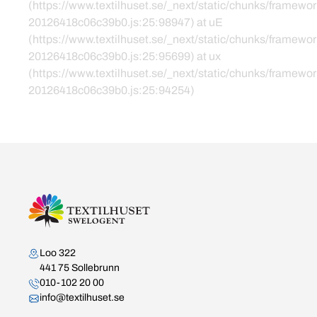
(https://www.textilhuset.se/_next/static/chunks/framewor
20126418c06c39b0.js:25:98947) at uE
(https://www.textilhuset.se/_next/static/chunks/framewor
20126418c06c39b0.js:25:95699) at ux
(https://www.textilhuset.se/_next/static/chunks/framewor
20126418c06c39b0.js:25:94254)
Kontakta oss
Loo 322
441 75 Sollebrunn
010-102 20 00
info@textilhuset.se