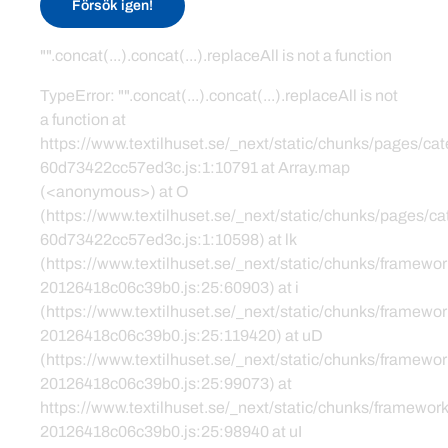
Försök igen!
"".concat(...).concat(...).replaceAll is not a function
TypeError: "".concat(...).concat(...).replaceAll is not
a function at
https://www.textilhuset.se/_next/static/chunks/pages/c
60d73422cc57ed3c.js:1:10791 at Array.map
(<anonymous>) at O
(https://www.textilhuset.se/_next/static/chunks/pages/
60d73422cc57ed3c.js:1:10598) at lk
(https://www.textilhuset.se/_next/static/chunks/framewor
20126418c06c39b0.js:25:60903) at i
(https://www.textilhuset.se/_next/static/chunks/framewor
20126418c06c39b0.js:25:119420) at uD
(https://www.textilhuset.se/_next/static/chunks/framewor
20126418c06c39b0.js:25:99073) at
https://www.textilhuset.se/_next/static/chunks/framework
20126418c06c39b0.js:25:98940 at uI