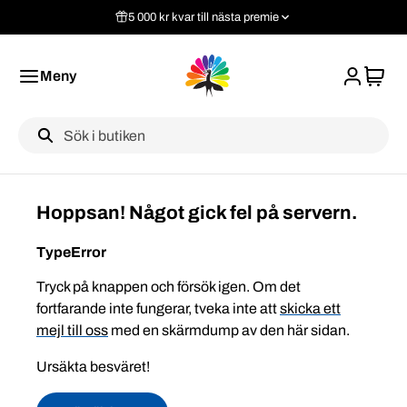
5 000 kr kvar till nästa premie
Meny
Label
Hoppsan! Något gick fel på servern.
TypeError
Tryck på knappen och försök igen. Om det
fortfarande inte fungerar, tveka inte att
skicka ett
mejl till oss
med en skärmdump av den här sidan.
Ursäkta besväret!