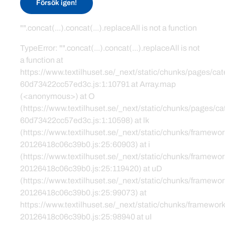
Försök igen!
"".concat(...).concat(...).replaceAll is not a function
TypeError: "".concat(...).concat(...).replaceAll is not
a function at
https://www.textilhuset.se/_next/static/chunks/pages/c
60d73422cc57ed3c.js:1:10791 at Array.map
(<anonymous>) at O
(https://www.textilhuset.se/_next/static/chunks/pages/
60d73422cc57ed3c.js:1:10598) at lk
(https://www.textilhuset.se/_next/static/chunks/framewor
20126418c06c39b0.js:25:60903) at i
(https://www.textilhuset.se/_next/static/chunks/framewor
20126418c06c39b0.js:25:119420) at uD
(https://www.textilhuset.se/_next/static/chunks/framewor
20126418c06c39b0.js:25:99073) at
https://www.textilhuset.se/_next/static/chunks/framework
20126418c06c39b0.js:25:98940 at uI