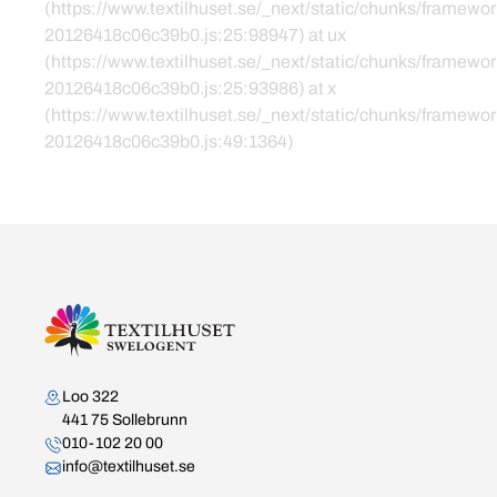
(https://www.textilhuset.se/_next/static/chunks/framewor
20126418c06c39b0.js:25:98947) at ux
(https://www.textilhuset.se/_next/static/chunks/framewor
20126418c06c39b0.js:25:93986) at x
(https://www.textilhuset.se/_next/static/chunks/framewor
20126418c06c39b0.js:49:1364)
Kontakta oss
Loo 322
441 75 Sollebrunn
010-102 20 00
info@textilhuset.se