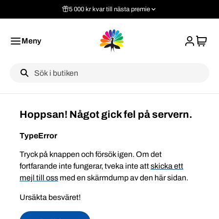
5 000 kr kvar till nästa premie
Meny
Label
Hoppsan! Något gick fel på servern.
TypeError
Tryck på knappen och försök igen. Om det
fortfarande inte fungerar, tveka inte att
skicka ett
mejl till oss
med en skärmdump av den här sidan.
Ursäkta besväret!