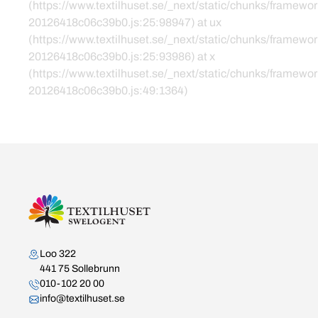
(https://www.textilhuset.se/_next/static/chunks/framewor
20126418c06c39b0.js:25:98947) at ux
(https://www.textilhuset.se/_next/static/chunks/framewor
20126418c06c39b0.js:25:93986) at x
(https://www.textilhuset.se/_next/static/chunks/framewor
20126418c06c39b0.js:49:1364)
Kontakta oss
Loo 322
441 75 Sollebrunn
010-102 20 00
info@textilhuset.se