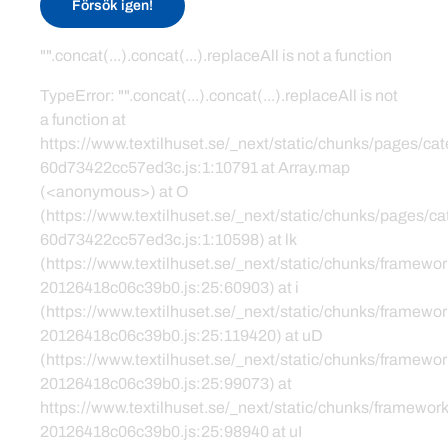
Försök igen!
"".concat(...).concat(...).replaceAll is not a function
TypeError: "".concat(...).concat(...).replaceAll is not
a function at
https://www.textilhuset.se/_next/static/chunks/pages/c
60d73422cc57ed3c.js:1:10791 at Array.map
(<anonymous>) at O
(https://www.textilhuset.se/_next/static/chunks/pages/
60d73422cc57ed3c.js:1:10598) at lk
(https://www.textilhuset.se/_next/static/chunks/framewor
20126418c06c39b0.js:25:60903) at i
(https://www.textilhuset.se/_next/static/chunks/framewor
20126418c06c39b0.js:25:119420) at uD
(https://www.textilhuset.se/_next/static/chunks/framewor
20126418c06c39b0.js:25:99073) at
https://www.textilhuset.se/_next/static/chunks/framework
20126418c06c39b0.js:25:98940 at uI