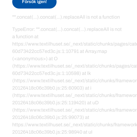
Försök igen!
"".concat(...).concat(...).replaceAll is not a function
TypeError: "".concat(...).concat(...).replaceAll is not
a function at
https://www.textilhuset.se/_next/static/chunks/pages/c
60d73422cc57ed3c.js:1:10791 at Array.map
(<anonymous>) at O
(https://www.textilhuset.se/_next/static/chunks/pages/
60d73422cc57ed3c.js:1:10598) at lk
(https://www.textilhuset.se/_next/static/chunks/framewor
20126418c06c39b0.js:25:60903) at i
(https://www.textilhuset.se/_next/static/chunks/framewor
20126418c06c39b0.js:25:119420) at uD
(https://www.textilhuset.se/_next/static/chunks/framewor
20126418c06c39b0.js:25:99073) at
https://www.textilhuset.se/_next/static/chunks/framework
20126418c06c39b0.js:25:98940 at uI