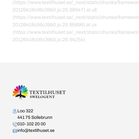
(https://www.textilhuset.se/_next/static/chunks/framewor
20126418c06c39b0.js:25:98947) at uE
(https://www.textilhuset.se/_next/static/chunks/framewor
20126418c06c39b0.js:25:95699) at ux
(https://www.textilhuset.se/_next/static/chunks/framewor
20126418c06c39b0.js:25:94254)
Kontakta oss
Loo 322
441 75 Sollebrunn
010-102 20 00
info@textilhuset.se