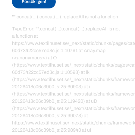
Försök igen!
"".concat(...).concat(...).replaceAll is not a function
TypeError: "".concat(...).concat(...).replaceAll is not
a function at
https://www.textilhuset.se/_next/static/chunks/pages/c
60d73422cc57ed3c.js:1:10791 at Array.map
(<anonymous>) at O
(https://www.textilhuset.se/_next/static/chunks/pages/
60d73422cc57ed3c.js:1:10598) at lk
(https://www.textilhuset.se/_next/static/chunks/framewor
20126418c06c39b0.js:25:60903) at i
(https://www.textilhuset.se/_next/static/chunks/framewor
20126418c06c39b0.js:25:119420) at uD
(https://www.textilhuset.se/_next/static/chunks/framewor
20126418c06c39b0.js:25:99073) at
https://www.textilhuset.se/_next/static/chunks/framework
20126418c06c39b0.js:25:98940 at uI