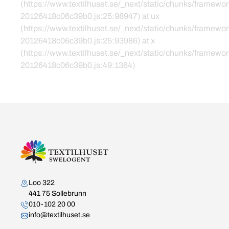
(https://www.textilhuset.se/_next/static/chunks/framewor
20126418c06c39b0.js:25:98947) at ux
(https://www.textilhuset.se/_next/static/chunks/framewor
20126418c06c39b0.js:25:93986) at x
(https://www.textilhuset.se/_next/static/chunks/framewor
20126418c06c39b0.js:49:1364)
Kontakta oss
Loo 322
441 75 Sollebrunn
010-102 20 00
info@textilhuset.se