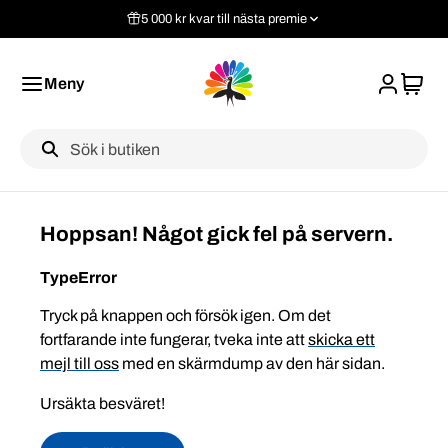
5 000 kr kvar till nästa premie
Meny
Label
Hoppsan! Något gick fel på servern.
TypeError
Tryck på knappen och försök igen. Om det
fortfarande inte fungerar, tveka inte att
skicka ett
mejl till oss
med en skärmdump av den här sidan.
Ursäkta besväret!