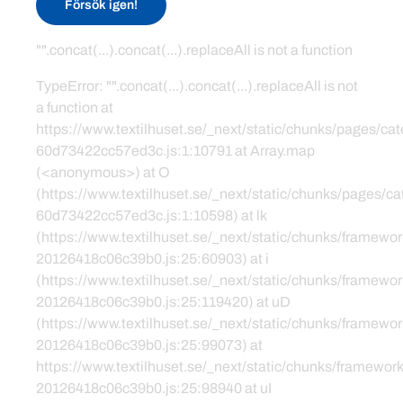
Försök igen!
"".concat(...).concat(...).replaceAll is not a function
TypeError: "".concat(...).concat(...).replaceAll is not
a function at
https://www.textilhuset.se/_next/static/chunks/pages/c
60d73422cc57ed3c.js:1:10791 at Array.map
(<anonymous>) at O
(https://www.textilhuset.se/_next/static/chunks/pages/
60d73422cc57ed3c.js:1:10598) at lk
(https://www.textilhuset.se/_next/static/chunks/framewor
20126418c06c39b0.js:25:60903) at i
(https://www.textilhuset.se/_next/static/chunks/framewor
20126418c06c39b0.js:25:119420) at uD
(https://www.textilhuset.se/_next/static/chunks/framewor
20126418c06c39b0.js:25:99073) at
https://www.textilhuset.se/_next/static/chunks/framework
20126418c06c39b0.js:25:98940 at uI