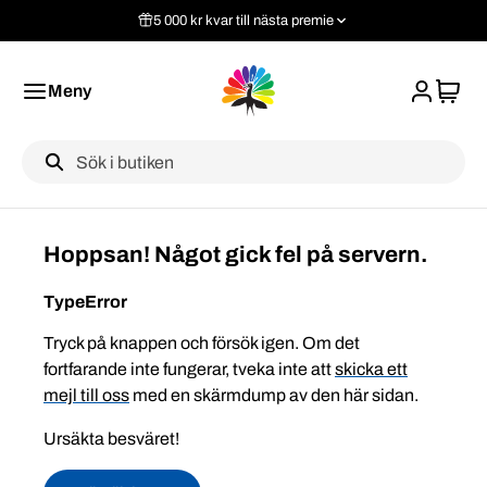
5 000 kr kvar till nästa premie
Meny
Label
Hoppsan! Något gick fel på servern.
TypeError
Tryck på knappen och försök igen. Om det
fortfarande inte fungerar, tveka inte att
skicka ett
mejl till oss
med en skärmdump av den här sidan.
Ursäkta besväret!