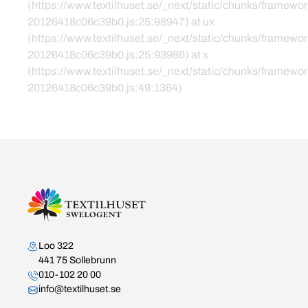
(https://www.textilhuset.se/_next/static/chunks/framewor
20126418c06c39b0.js:25:98947) at ux
(https://www.textilhuset.se/_next/static/chunks/framewor
20126418c06c39b0.js:25:93986) at x
(https://www.textilhuset.se/_next/static/chunks/framewor
20126418c06c39b0.js:49:1364)
Kontakta oss
Loo 322
441 75 Sollebrunn
010-102 20 00
info@textilhuset.se