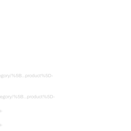
ategory/%5B...product%5D-
category/%5B...product%5D-
k-
k-