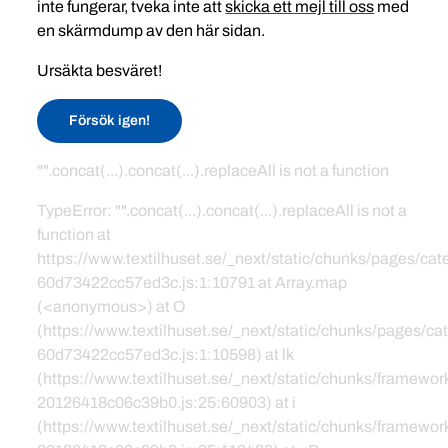
inte fungerar, tveka inte att
skicka ett mejl till oss
med
en skärmdump av den här sidan.
Ursäkta besväret!
Försök igen!
"".concat(...).concat(...).replaceAll is not a function
TypeError: "".concat(...).concat(...).replaceAll is not a
function at
https://www.textilhuset.se/_next/static/chunks/pages/c
60d73422cc57ed3c.js:1:10791 at Array.map
(<anonymous>) at O
(https://www.textilhuset.se/_next/static/chunks/pages/
60d73422cc57ed3c.js:1:10598) at lk
(https://www.textilhuset.se/_next/static/chunks/framewor
20126418c06c39b0.js:25:60903) at i
(https://www.textilhuset.se/_next/static/chunks/framewor