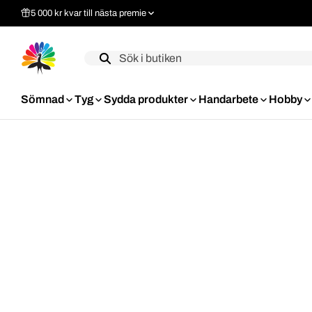
5 000 kr kvar till nästa premie
Label
Sömnad
Tyg
Sydda produkter
Handarbete
Hobby