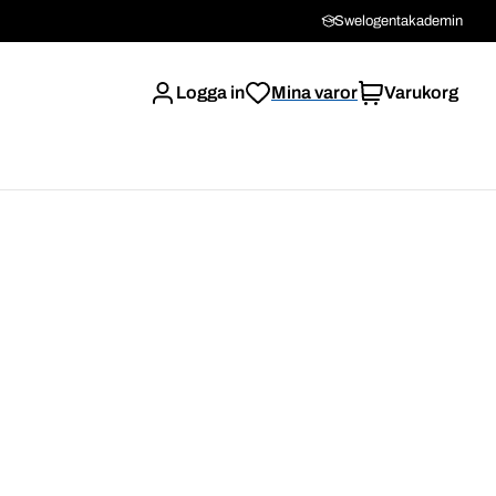
Swelogentakademin
Logga in
Mina varor
Varukorg