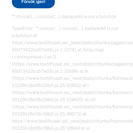
Försök igen!
"".concat(...).concat(...).replaceAll is not a function
TypeError: "".concat(...).concat(...).replaceAll is not
a function at
https://www.textilhuset.se/_next/static/chunks/pages/c
60d73422cc57ed3c.js:1:10791 at Array.map
(<anonymous>) at O
(https://www.textilhuset.se/_next/static/chunks/pages/
60d73422cc57ed3c.js:1:10598) at lk
(https://www.textilhuset.se/_next/static/chunks/framewor
20126418c06c39b0.js:25:60903) at i
(https://www.textilhuset.se/_next/static/chunks/framewor
20126418c06c39b0.js:25:119420) at uD
(https://www.textilhuset.se/_next/static/chunks/framewor
20126418c06c39b0.js:25:99073) at
https://www.textilhuset.se/_next/static/chunks/framework
20126418c06c39b0.js:25:98940 at uI