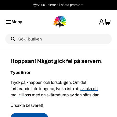
5 000 kr kvar till nästa premie
Meny
Label
Hoppsan! Något gick fel på servern.
TypeError
Tryck på knappen och försök igen. Om det
fortfarande inte fungerar, tveka inte att
skicka ett
mejl till oss
med en skärmdump av den här sidan.
Ursäkta besväret!