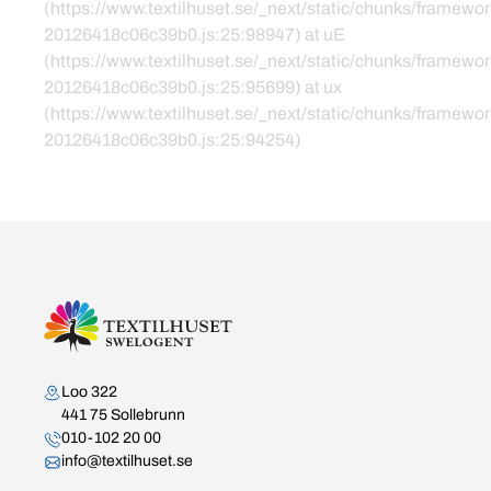
(https://www.textilhuset.se/_next/static/chunks/framewor
20126418c06c39b0.js:25:98947) at uE
(https://www.textilhuset.se/_next/static/chunks/framewor
20126418c06c39b0.js:25:95699) at ux
(https://www.textilhuset.se/_next/static/chunks/framewor
20126418c06c39b0.js:25:94254)
Kontakta oss
Loo 322
441 75 Sollebrunn
010-102 20 00
info@textilhuset.se