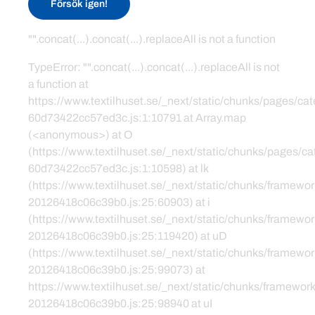
Försök igen!
"".concat(...).concat(...).replaceAll is not a function
TypeError: "".concat(...).concat(...).replaceAll is not
a function at
https://www.textilhuset.se/_next/static/chunks/pages/c
60d73422cc57ed3c.js:1:10791 at Array.map
(<anonymous>) at O
(https://www.textilhuset.se/_next/static/chunks/pages/
60d73422cc57ed3c.js:1:10598) at lk
(https://www.textilhuset.se/_next/static/chunks/framewor
20126418c06c39b0.js:25:60903) at i
(https://www.textilhuset.se/_next/static/chunks/framewor
20126418c06c39b0.js:25:119420) at uD
(https://www.textilhuset.se/_next/static/chunks/framewor
20126418c06c39b0.js:25:99073) at
https://www.textilhuset.se/_next/static/chunks/framework
20126418c06c39b0.js:25:98940 at uI