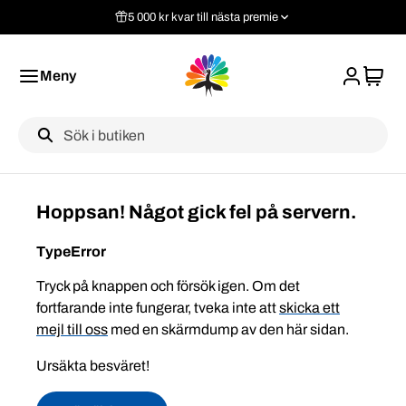
5 000 kr kvar till nästa premie
Meny
Label
Hoppsan! Något gick fel på servern.
TypeError
Tryck på knappen och försök igen. Om det
fortfarande inte fungerar, tveka inte att
skicka ett
mejl till oss
med en skärmdump av den här sidan.
Ursäkta besväret!