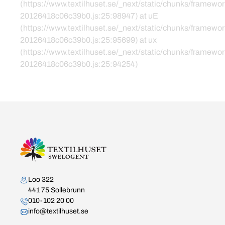
(https://www.textilhuset.se/_next/static/chunks/framewor
20126418c06c39b0.js:25:98947) at uE
(https://www.textilhuset.se/_next/static/chunks/framewor
20126418c06c39b0.js:25:95699) at ux
(https://www.textilhuset.se/_next/static/chunks/framewor
20126418c06c39b0.js:25:94254)
Kontakta oss
Loo 322
441 75 Sollebrunn
010-102 20 00
info@textilhuset.se