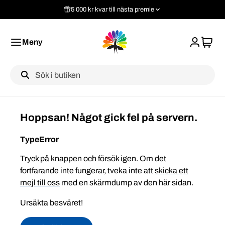
5 000 kr kvar till nästa premie
Meny
Label
Hoppsan! Något gick fel på servern.
TypeError
Tryck på knappen och försök igen. Om det
fortfarande inte fungerar, tveka inte att
skicka ett
mejl till oss
med en skärmdump av den här sidan.
Ursäkta besväret!