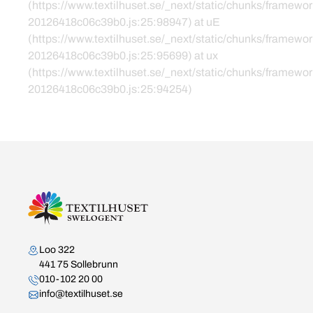
(https://www.textilhuset.se/_next/static/chunks/framewor
20126418c06c39b0.js:25:98947) at uE
(https://www.textilhuset.se/_next/static/chunks/framewor
20126418c06c39b0.js:25:95699) at ux
(https://www.textilhuset.se/_next/static/chunks/framewor
20126418c06c39b0.js:25:94254)
Kontakta oss
Loo 322
441 75 Sollebrunn
010-102 20 00
info@textilhuset.se