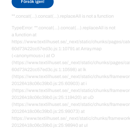
Försök igen!
"".concat(...).concat(...).replaceAll is not a function
TypeError: "".concat(...).concat(...).replaceAll is not
a function at
https://www.textilhuset.se/_next/static/chunks/pages/c
60d73422cc57ed3c.js:1:10791 at Array.map
(<anonymous>) at O
(https://www.textilhuset.se/_next/static/chunks/pages/
60d73422cc57ed3c.js:1:10598) at lk
(https://www.textilhuset.se/_next/static/chunks/framewor
20126418c06c39b0.js:25:60903) at i
(https://www.textilhuset.se/_next/static/chunks/framewor
20126418c06c39b0.js:25:119420) at uD
(https://www.textilhuset.se/_next/static/chunks/framewor
20126418c06c39b0.js:25:99073) at
https://www.textilhuset.se/_next/static/chunks/framework
20126418c06c39b0.js:25:98940 at uI