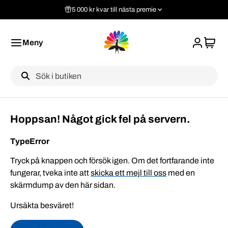
5 000 kr kvar till nästa premie
Meny
Label
Hoppsan! Något gick fel på servern.
TypeError
Tryck på knappen och försök igen. Om det fortfarande inte
fungerar, tveka inte att
skicka ett mejl till oss
med en
skärmdump av den här sidan.
Ursäkta besväret!