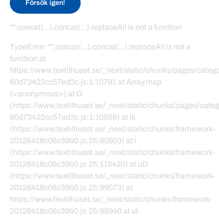
Försök igen!
"".concat(...).concat(...).replaceAll is not a function
TypeError: "".concat(...).concat(...).replaceAll is not a
function at
https://www.textilhuset.se/_next/static/chunks/pages/cate
60d73422cc57ed3c.js:1:10791 at Array.map
(<anonymous>) at O
(https://www.textilhuset.se/_next/static/chunks/pages/cat
60d73422cc57ed3c.js:1:10598) at lk
(https://www.textilhuset.se/_next/static/chunks/framework-
20126418c06c39b0.js:25:60903) at i
(https://www.textilhuset.se/_next/static/chunks/framework-
20126418c06c39b0.js:25:119420) at uD
(https://www.textilhuset.se/_next/static/chunks/framework-
20126418c06c39b0.js:25:99073) at
https://www.textilhuset.se/_next/static/chunks/framework-
20126418c06c39b0.js:25:98940 at uI