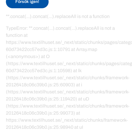
Försök igen!
"".concat(...).concat(...).replaceAll is not a function
TypeError: "".concat(...).concat(...).replaceAll is not a
function at
https://www.textilhuset.se/_next/static/chunks/pages/cate
60d73422cc57ed3c.js:1:10791 at Array.map
(<anonymous>) at O
(https://www.textilhuset.se/_next/static/chunks/pages/cat
60d73422cc57ed3c.js:1:10598) at lk
(https://www.textilhuset.se/_next/static/chunks/framework-
20126418c06c39b0.js:25:60903) at i
(https://www.textilhuset.se/_next/static/chunks/framework-
20126418c06c39b0.js:25:119420) at uD
(https://www.textilhuset.se/_next/static/chunks/framework-
20126418c06c39b0.js:25:99073) at
https://www.textilhuset.se/_next/static/chunks/framework-
20126418c06c39b0.js:25:98940 at uI