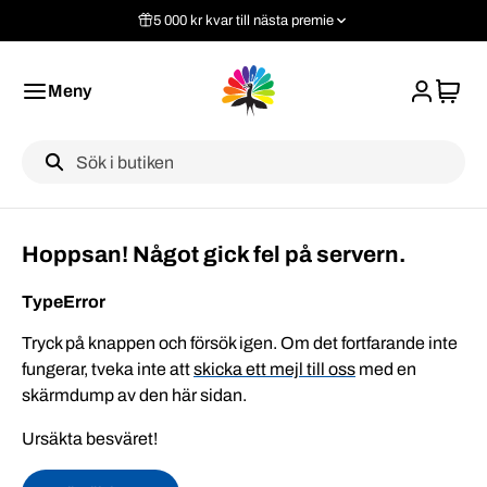
5 000 kr kvar till nästa premie
Meny
Label
Hoppsan! Något gick fel på servern.
TypeError
Tryck på knappen och försök igen. Om det fortfarande inte
fungerar, tveka inte att
skicka ett mejl till oss
med en
skärmdump av den här sidan.
Ursäkta besväret!