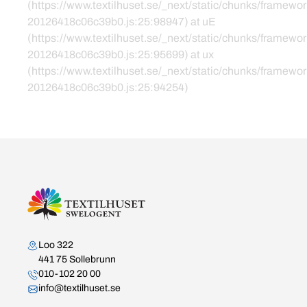
(https://www.textilhuset.se/_next/static/chunks/framewor
20126418c06c39b0.js:25:98947) at uE
(https://www.textilhuset.se/_next/static/chunks/framewor
20126418c06c39b0.js:25:95699) at ux
(https://www.textilhuset.se/_next/static/chunks/framewor
20126418c06c39b0.js:25:94254)
Kontakta oss
Loo 322
441 75 Sollebrunn
010-102 20 00
info@textilhuset.se