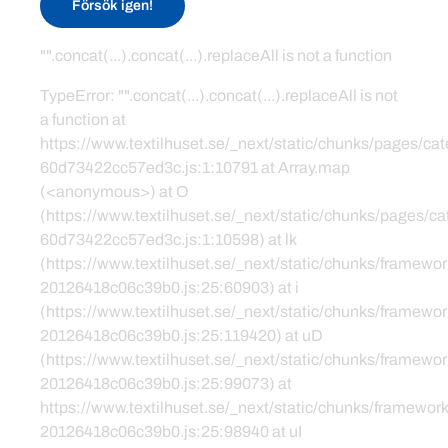
Försök igen!
"".concat(...).concat(...).replaceAll is not a function
TypeError: "".concat(...).concat(...).replaceAll is not
a function at
https://www.textilhuset.se/_next/static/chunks/pages/c
60d73422cc57ed3c.js:1:10791 at Array.map
(<anonymous>) at O
(https://www.textilhuset.se/_next/static/chunks/pages/
60d73422cc57ed3c.js:1:10598) at lk
(https://www.textilhuset.se/_next/static/chunks/framewor
20126418c06c39b0.js:25:60903) at i
(https://www.textilhuset.se/_next/static/chunks/framewor
20126418c06c39b0.js:25:119420) at uD
(https://www.textilhuset.se/_next/static/chunks/framewor
20126418c06c39b0.js:25:99073) at
https://www.textilhuset.se/_next/static/chunks/framework
20126418c06c39b0.js:25:98940 at uI