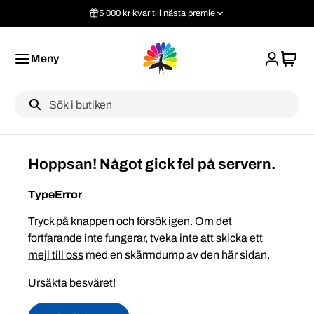
5 000 kr kvar till nästa premie
Meny
Label
Hoppsan! Något gick fel på servern.
TypeError
Tryck på knappen och försök igen. Om det
fortfarande inte fungerar, tveka inte att
skicka ett
mejl till oss
med en skärmdump av den här sidan.
Ursäkta besväret!