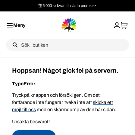
5 000 kr kvar till nästa premie
Meny
Label
Hoppsan! Något gick fel på servern.
TypeError
Tryck på knappen och försök igen. Om det
fortfarande inte fungerar, tveka inte att
skicka ett
mejl till oss
med en skärmdump av den här sidan.
Ursäkta besväret!