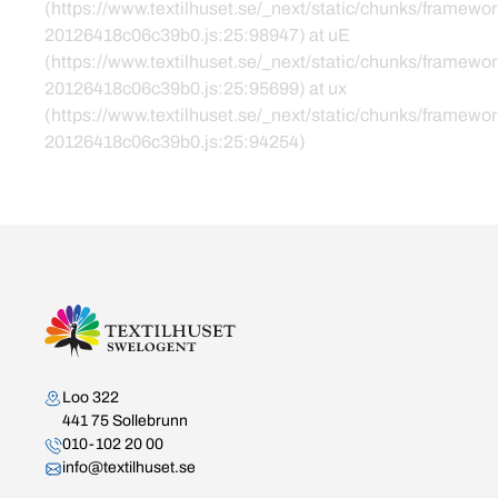
(https://www.textilhuset.se/_next/static/chunks/framewor
20126418c06c39b0.js:25:98947) at uE
(https://www.textilhuset.se/_next/static/chunks/framewor
20126418c06c39b0.js:25:95699) at ux
(https://www.textilhuset.se/_next/static/chunks/framewor
20126418c06c39b0.js:25:94254)
Kontakta oss
Loo 322
441 75 Sollebrunn
010-102 20 00
info@textilhuset.se