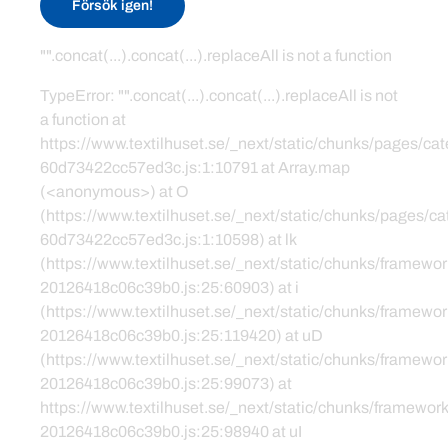
Försök igen!
"".concat(...).concat(...).replaceAll is not a function
TypeError: "".concat(...).concat(...).replaceAll is not
a function at
https://www.textilhuset.se/_next/static/chunks/pages/c
60d73422cc57ed3c.js:1:10791 at Array.map
(<anonymous>) at O
(https://www.textilhuset.se/_next/static/chunks/pages/
60d73422cc57ed3c.js:1:10598) at lk
(https://www.textilhuset.se/_next/static/chunks/framewor
20126418c06c39b0.js:25:60903) at i
(https://www.textilhuset.se/_next/static/chunks/framewor
20126418c06c39b0.js:25:119420) at uD
(https://www.textilhuset.se/_next/static/chunks/framewor
20126418c06c39b0.js:25:99073) at
https://www.textilhuset.se/_next/static/chunks/framework
20126418c06c39b0.js:25:98940 at uI