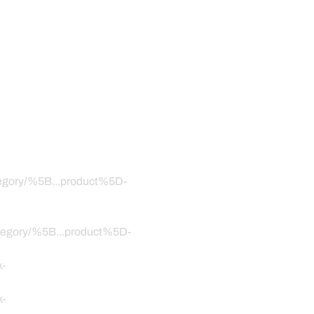
ategory/%5B...product%5D-
category/%5B...product%5D-
k-
k-