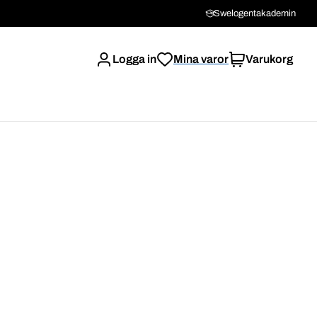
Swelogentakademin
Logga in
Mina varor
Varukorg