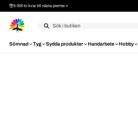
5 000 kr kvar till nästa premie
Label
Sömnad
Tyg
Sydda produkter
Handarbete
Hobby