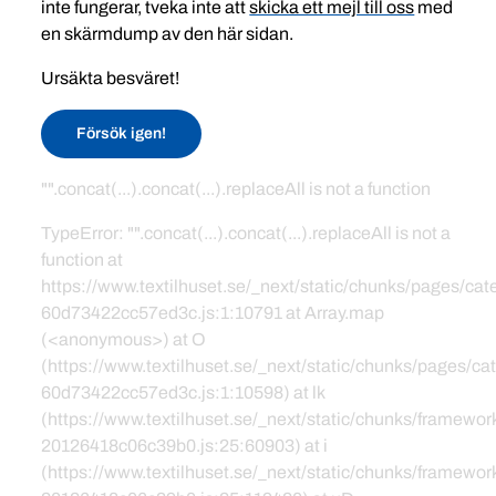
inte fungerar, tveka inte att
skicka ett mejl till oss
med
en skärmdump av den här sidan.
Ursäkta besväret!
Försök igen!
"".concat(...).concat(...).replaceAll is not a function
TypeError: "".concat(...).concat(...).replaceAll is not a
function at
https://www.textilhuset.se/_next/static/chunks/pages/c
60d73422cc57ed3c.js:1:10791 at Array.map
(<anonymous>) at O
(https://www.textilhuset.se/_next/static/chunks/pages/
60d73422cc57ed3c.js:1:10598) at lk
(https://www.textilhuset.se/_next/static/chunks/framewor
20126418c06c39b0.js:25:60903) at i
(https://www.textilhuset.se/_next/static/chunks/framewor