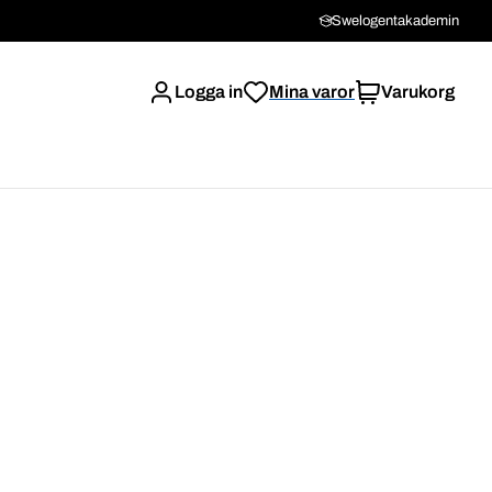
Swelogentakademin
Logga in
Mina varor
Varukorg