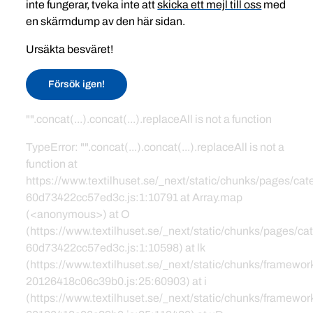
inte fungerar, tveka inte att
skicka ett mejl till oss
med
en skärmdump av den här sidan.
Ursäkta besväret!
Försök igen!
"".concat(...).concat(...).replaceAll is not a function
TypeError: "".concat(...).concat(...).replaceAll is not a
function at
https://www.textilhuset.se/_next/static/chunks/pages/c
60d73422cc57ed3c.js:1:10791 at Array.map
(<anonymous>) at O
(https://www.textilhuset.se/_next/static/chunks/pages/
60d73422cc57ed3c.js:1:10598) at lk
(https://www.textilhuset.se/_next/static/chunks/framewor
20126418c06c39b0.js:25:60903) at i
(https://www.textilhuset.se/_next/static/chunks/framewor