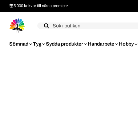
5 000 kr kvar till nästa premie
Label
Sömnad
Tyg
Sydda produkter
Handarbete
Hobby