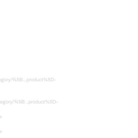
ategory/%5B...product%5D-
category/%5B...product%5D-
k-
k-