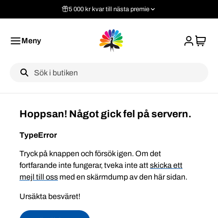
5 000 kr kvar till nästa premie
Meny
Label
Hoppsan! Något gick fel på servern.
TypeError
Tryck på knappen och försök igen. Om det
fortfarande inte fungerar, tveka inte att
skicka ett
mejl till oss
med en skärmdump av den här sidan.
Ursäkta besväret!