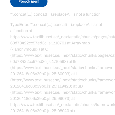
Försök igen!
"".concat(...).concat(...).replaceAll is not a function
TypeError: "".concat(...).concat(...).replaceAll is not
a function at
https://www.textilhuset.se/_next/static/chunks/pages/c
60d73422cc57ed3c.js:1:10791 at Array.map
(<anonymous>) at O
(https://www.textilhuset.se/_next/static/chunks/pages/
60d73422cc57ed3c.js:1:10598) at lk
(https://www.textilhuset.se/_next/static/chunks/framewor
20126418c06c39b0.js:25:60903) at i
(https://www.textilhuset.se/_next/static/chunks/framewor
20126418c06c39b0.js:25:119420) at uD
(https://www.textilhuset.se/_next/static/chunks/framewor
20126418c06c39b0.js:25:99073) at
https://www.textilhuset.se/_next/static/chunks/framework
20126418c06c39b0.js:25:98940 at uI