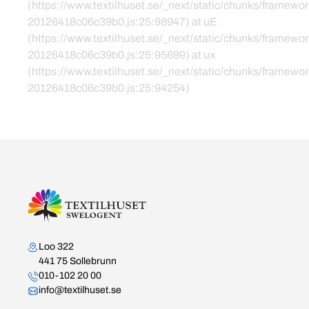
(https://www.textilhuset.se/_next/static/chunks/framewor
20126418c06c39b0.js:25:98947) at uE
(https://www.textilhuset.se/_next/static/chunks/framewor
20126418c06c39b0.js:25:95699) at ux
(https://www.textilhuset.se/_next/static/chunks/framewor
20126418c06c39b0.js:25:94254)
Kontakta oss
Loo 322
441 75 Sollebrunn
010-102 20 00
info@textilhuset.se