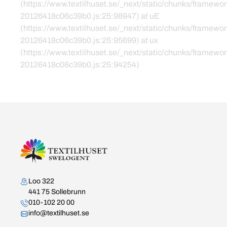
(https://www.textilhuset.se/_next/static/chunks/framewor
20126418c06c39b0.js:25:98947) at uE
(https://www.textilhuset.se/_next/static/chunks/framewor
20126418c06c39b0.js:25:95699) at ux
(https://www.textilhuset.se/_next/static/chunks/framewor
20126418c06c39b0.js:25:94254)
Kontakta oss
Loo 322
441 75 Sollebrunn
010-102 20 00
info@textilhuset.se