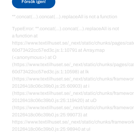
Försök igen!
"".concat(...).concat(...).replaceAll is not a function
TypeError: "".concat(...).concat(...).replaceAll is not
a function at
https://www.textilhuset.se/_next/static/chunks/pages/c
60d73422cc57ed3c.js:1:10791 at Array.map
(<anonymous>) at O
(https://www.textilhuset.se/_next/static/chunks/pages/
60d73422cc57ed3c.js:1:10598) at lk
(https://www.textilhuset.se/_next/static/chunks/framewor
20126418c06c39b0.js:25:60903) at i
(https://www.textilhuset.se/_next/static/chunks/framewor
20126418c06c39b0.js:25:119420) at uD
(https://www.textilhuset.se/_next/static/chunks/framewor
20126418c06c39b0.js:25:99073) at
https://www.textilhuset.se/_next/static/chunks/framework
20126418c06c39b0.js:25:98940 at uI