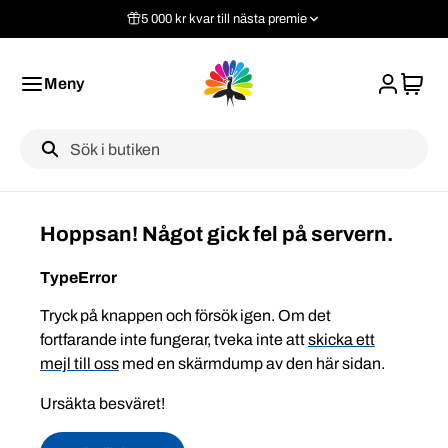
5 000 kr kvar till nästa premie
Meny
Label
Hoppsan! Något gick fel på servern.
TypeError
Tryck på knappen och försök igen. Om det
fortfarande inte fungerar, tveka inte att
skicka ett
mejl till oss
med en skärmdump av den här sidan.
Ursäkta besväret!