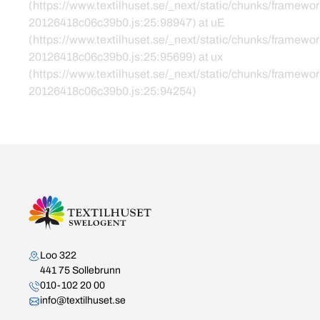
(https://www.textilhuset.se/_next/static/chunks/framewor
20126418c06c39b0.js:25:98947) at uE
(https://www.textilhuset.se/_next/static/chunks/framewor
20126418c06c39b0.js:25:95699) at ux
(https://www.textilhuset.se/_next/static/chunks/framewor
20126418c06c39b0.js:25:94254)
Kontakta oss
Loo 322
441 75 Sollebrunn
010-102 20 00
info@textilhuset.se