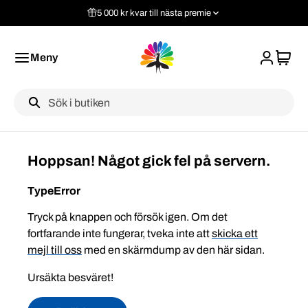
5 000 kr kvar till nästa premie
Meny
Label
Hoppsan! Något gick fel på servern.
TypeError
Tryck på knappen och försök igen. Om det
fortfarande inte fungerar, tveka inte att
skicka ett
mejl till oss
med en skärmdump av den här sidan.
Ursäkta besväret!