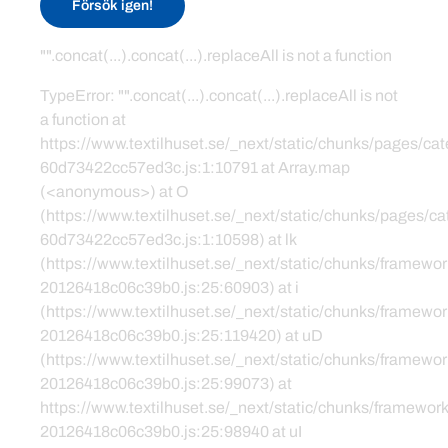
Försök igen!
"".concat(...).concat(...).replaceAll is not a function
TypeError: "".concat(...).concat(...).replaceAll is not
a function at
https://www.textilhuset.se/_next/static/chunks/pages/c
60d73422cc57ed3c.js:1:10791 at Array.map
(<anonymous>) at O
(https://www.textilhuset.se/_next/static/chunks/pages/
60d73422cc57ed3c.js:1:10598) at lk
(https://www.textilhuset.se/_next/static/chunks/framewor
20126418c06c39b0.js:25:60903) at i
(https://www.textilhuset.se/_next/static/chunks/framewor
20126418c06c39b0.js:25:119420) at uD
(https://www.textilhuset.se/_next/static/chunks/framewor
20126418c06c39b0.js:25:99073) at
https://www.textilhuset.se/_next/static/chunks/framework
20126418c06c39b0.js:25:98940 at uI