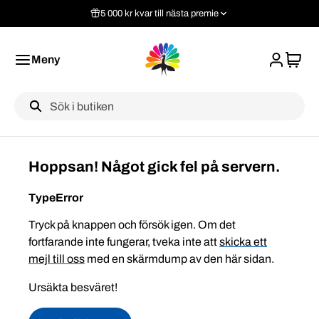
5 000 kr kvar till nästa premie
Meny
Label
Hoppsan! Något gick fel på servern.
TypeError
Tryck på knappen och försök igen. Om det
fortfarande inte fungerar, tveka inte att
skicka ett
mejl till oss
med en skärmdump av den här sidan.
Ursäkta besväret!