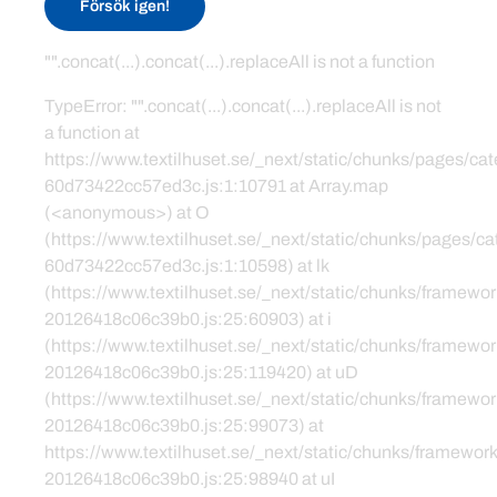
Försök igen!
"".concat(...).concat(...).replaceAll is not a function
TypeError: "".concat(...).concat(...).replaceAll is not
a function at
https://www.textilhuset.se/_next/static/chunks/pages/c
60d73422cc57ed3c.js:1:10791 at Array.map
(<anonymous>) at O
(https://www.textilhuset.se/_next/static/chunks/pages/
60d73422cc57ed3c.js:1:10598) at lk
(https://www.textilhuset.se/_next/static/chunks/framewor
20126418c06c39b0.js:25:60903) at i
(https://www.textilhuset.se/_next/static/chunks/framewor
20126418c06c39b0.js:25:119420) at uD
(https://www.textilhuset.se/_next/static/chunks/framewor
20126418c06c39b0.js:25:99073) at
https://www.textilhuset.se/_next/static/chunks/framework
20126418c06c39b0.js:25:98940 at uI