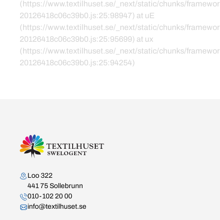
(https://www.textilhuset.se/_next/static/chunks/framewor
20126418c06c39b0.js:25:98947) at uE
(https://www.textilhuset.se/_next/static/chunks/framewor
20126418c06c39b0.js:25:95699) at ux
(https://www.textilhuset.se/_next/static/chunks/framewor
20126418c06c39b0.js:25:94254)
Kontakta oss
Loo 322
441 75 Sollebrunn
010-102 20 00
info@textilhuset.se