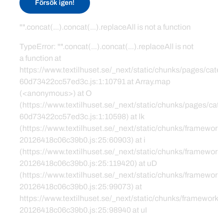
Försök igen!
"".concat(...).concat(...).replaceAll is not a function
TypeError: "".concat(...).concat(...).replaceAll is not
a function at
https://www.textilhuset.se/_next/static/chunks/pages/c
60d73422cc57ed3c.js:1:10791 at Array.map
(<anonymous>) at O
(https://www.textilhuset.se/_next/static/chunks/pages/
60d73422cc57ed3c.js:1:10598) at lk
(https://www.textilhuset.se/_next/static/chunks/framewor
20126418c06c39b0.js:25:60903) at i
(https://www.textilhuset.se/_next/static/chunks/framewor
20126418c06c39b0.js:25:119420) at uD
(https://www.textilhuset.se/_next/static/chunks/framewor
20126418c06c39b0.js:25:99073) at
https://www.textilhuset.se/_next/static/chunks/framework
20126418c06c39b0.js:25:98940 at uI