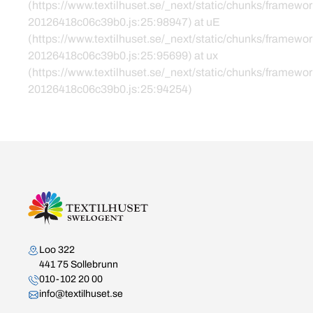
(https://www.textilhuset.se/_next/static/chunks/framewor
20126418c06c39b0.js:25:98947) at uE
(https://www.textilhuset.se/_next/static/chunks/framewor
20126418c06c39b0.js:25:95699) at ux
(https://www.textilhuset.se/_next/static/chunks/framewor
20126418c06c39b0.js:25:94254)
Kontakta oss
Loo 322
441 75 Sollebrunn
010-102 20 00
info@textilhuset.se