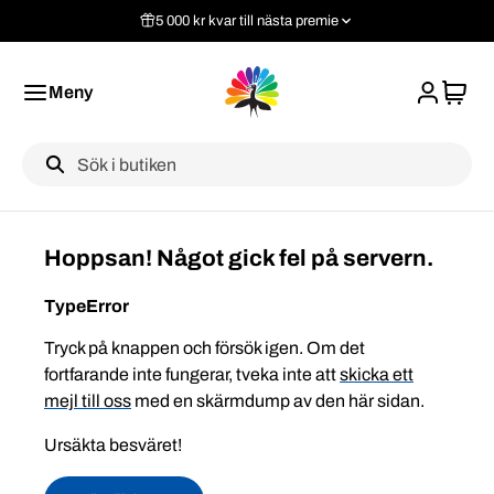
5 000 kr kvar till nästa premie
Meny
Label
Hoppsan! Något gick fel på servern.
TypeError
Tryck på knappen och försök igen. Om det
fortfarande inte fungerar, tveka inte att
skicka ett
mejl till oss
med en skärmdump av den här sidan.
Ursäkta besväret!