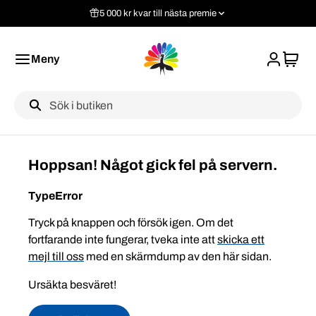
5 000 kr kvar till nästa premie
Meny
Label
Hoppsan! Något gick fel på servern.
TypeError
Tryck på knappen och försök igen. Om det
fortfarande inte fungerar, tveka inte att
skicka ett
mejl till oss
med en skärmdump av den här sidan.
Ursäkta besväret!