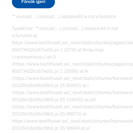
Försök igen!
"".concat(...).concat(...).replaceAll is not a function
TypeError: "".concat(...).concat(...).replaceAll is not
a function at
https://www.textilhuset.se/_next/static/chunks/pages/c
60d73422cc57ed3c.js:1:10791 at Array.map
(<anonymous>) at O
(https://www.textilhuset.se/_next/static/chunks/pages/
60d73422cc57ed3c.js:1:10598) at lk
(https://www.textilhuset.se/_next/static/chunks/framewor
20126418c06c39b0.js:25:60903) at i
(https://www.textilhuset.se/_next/static/chunks/framewor
20126418c06c39b0.js:25:119420) at uD
(https://www.textilhuset.se/_next/static/chunks/framewor
20126418c06c39b0.js:25:99073) at
https://www.textilhuset.se/_next/static/chunks/framework
20126418c06c39b0.js:25:98940 at uI