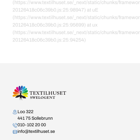
(https://www.textilhuset.se/_next/static/chunks/framewor
20126418c06c39b0.js:25:98947) at uE
(https://www.textilhuset.se/_next/static/chunks/framewor
20126418c06c39b0.js:25:95699) at ux
(https://www.textilhuset.se/_next/static/chunks/framewor
20126418c06c39b0.js:25:94254)
Kontakta oss
Loo 322
441 75 Sollebrunn
010-102 20 00
info@textilhuset.se