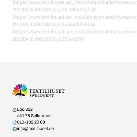
(https://www.textilhuset.se/_next/static/chunks/framewor
20126418c06c39b0.js:25:98947) at uE
(https://www.textilhuset.se/_next/static/chunks/framewor
20126418c06c39b0.js:25:95699) at ux
(https://www.textilhuset.se/_next/static/chunks/framewor
20126418c06c39b0.js:25:94254)
Kontakta oss
Loo 322
441 75 Sollebrunn
010-102 20 00
info@textilhuset.se