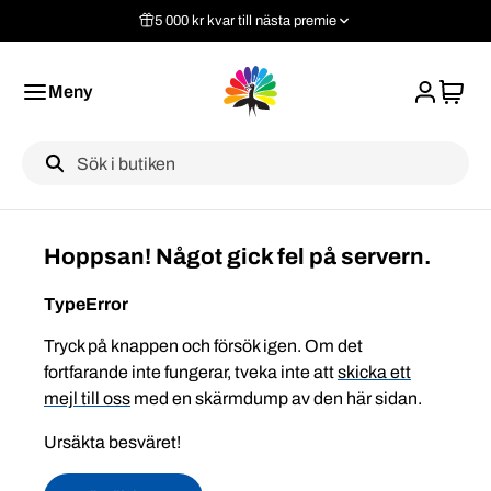
5 000 kr kvar till nästa premie
Meny
Label
Hoppsan! Något gick fel på servern.
TypeError
Tryck på knappen och försök igen. Om det
fortfarande inte fungerar, tveka inte att
skicka ett
mejl till oss
med en skärmdump av den här sidan.
Ursäkta besväret!