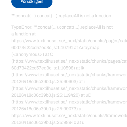
Försök igen!
"".concat(...).concat(...).replaceAll is not a function
TypeError: "".concat(...).concat(...).replaceAll is not
a function at
https://www.textilhuset.se/_next/static/chunks/pages/c
60d73422cc57ed3c.js:1:10791 at Array.map
(<anonymous>) at O
(https://www.textilhuset.se/_next/static/chunks/pages/
60d73422cc57ed3c.js:1:10598) at lk
(https://www.textilhuset.se/_next/static/chunks/framewor
20126418c06c39b0.js:25:60903) at i
(https://www.textilhuset.se/_next/static/chunks/framewor
20126418c06c39b0.js:25:119420) at uD
(https://www.textilhuset.se/_next/static/chunks/framewor
20126418c06c39b0.js:25:99073) at
https://www.textilhuset.se/_next/static/chunks/framework
20126418c06c39b0.js:25:98940 at uI