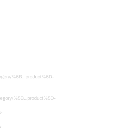
ategory/%5B...product%5D-
category/%5B...product%5D-
k-
k-