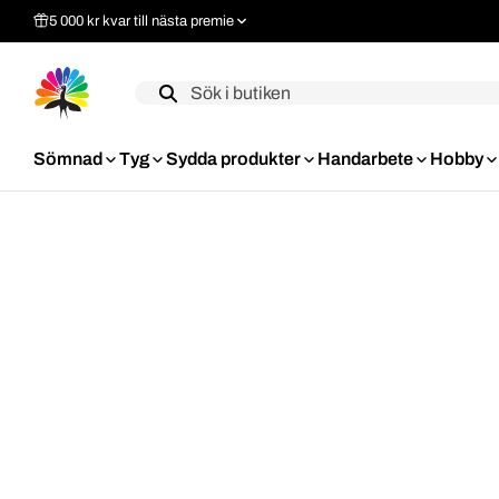
5 000 kr kvar till nästa premie
Label
Sömnad
Tyg
Sydda produkter
Handarbete
Hobby