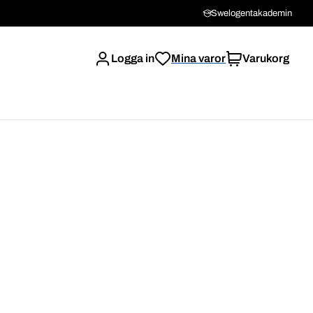
Swelogentakademin
Logga in
Mina varor
Varukorg