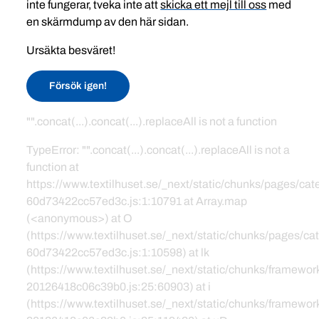
inte fungerar, tveka inte att
skicka ett mejl till oss
med
en skärmdump av den här sidan.
Ursäkta besväret!
Försök igen!
"".concat(...).concat(...).replaceAll is not a function
TypeError: "".concat(...).concat(...).replaceAll is not a
function at
https://www.textilhuset.se/_next/static/chunks/pages/c
60d73422cc57ed3c.js:1:10791 at Array.map
(<anonymous>) at O
(https://www.textilhuset.se/_next/static/chunks/pages/
60d73422cc57ed3c.js:1:10598) at lk
(https://www.textilhuset.se/_next/static/chunks/framewor
20126418c06c39b0.js:25:60903) at i
(https://www.textilhuset.se/_next/static/chunks/framewor