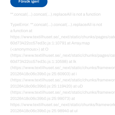
Försök igen!
"".concat(...).concat(...).replaceAll is not a function
TypeError: "".concat(...).concat(...).replaceAll is not
a function at
https://www.textilhuset.se/_next/static/chunks/pages/c
60d73422cc57ed3c.js:1:10791 at Array.map
(<anonymous>) at O
(https://www.textilhuset.se/_next/static/chunks/pages/
60d73422cc57ed3c.js:1:10598) at lk
(https://www.textilhuset.se/_next/static/chunks/framewor
20126418c06c39b0.js:25:60903) at i
(https://www.textilhuset.se/_next/static/chunks/framewor
20126418c06c39b0.js:25:119420) at uD
(https://www.textilhuset.se/_next/static/chunks/framewor
20126418c06c39b0.js:25:99073) at
https://www.textilhuset.se/_next/static/chunks/framework
20126418c06c39b0.js:25:98940 at uI