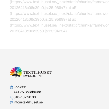
(https://www.textilhuset.se/_next/static/chunks/framewor
20126418c06c39b0.js:25:98947) at uE
(https://www.textilhuset.se/_next/static/chunks/framewor
20126418c06c39b0.js:25:95699) at ux
(https://www.textilhuset.se/_next/static/chunks/framewor
20126418c06c39b0.js:25:94254)
Kontakta oss
Loo 322
441 75 Sollebrunn
010-102 20 00
info@textilhuset.se