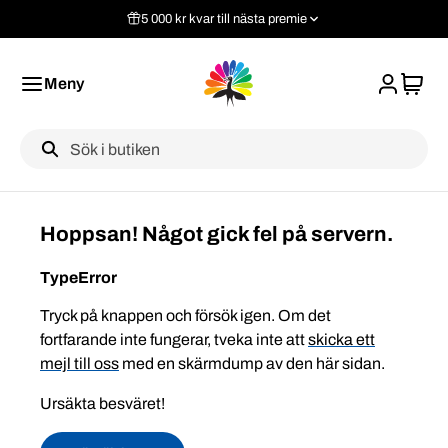
5 000 kr kvar till nästa premie
Meny
Label
Hoppsan! Något gick fel på servern.
TypeError
Tryck på knappen och försök igen. Om det
fortfarande inte fungerar, tveka inte att
skicka ett
mejl till oss
med en skärmdump av den här sidan.
Ursäkta besväret!