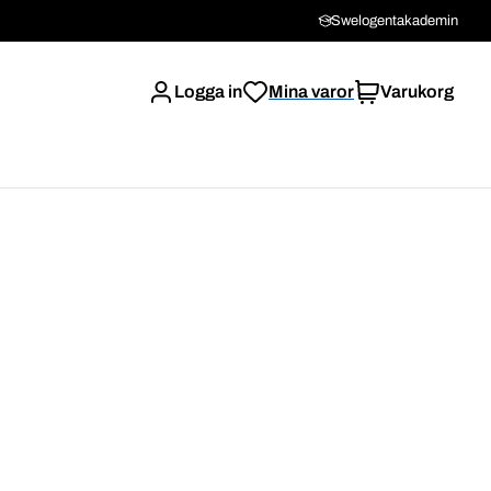
Swelogentakademin
Logga in
Mina varor
Varukorg