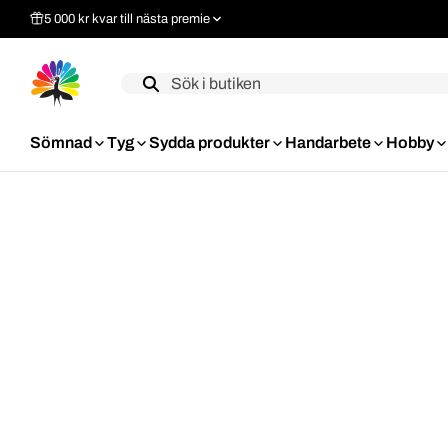
5 000 kr kvar till nästa premie
Label
Sömnad
Tyg
Sydda produkter
Handarbete
Hobby