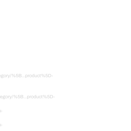
ategory/%5B...product%5D-
category/%5B...product%5D-
k-
k-