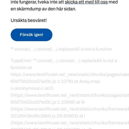
inte fungerar, tveka inte att
skicka ett mejl till oss
med
en skärmdump av den här sidan.
Ursäkta besväret!
Försök igen!
"".concat(...).concat(...).replaceAll is not a function
TypeError: "".concat(...).concat(...).replaceAll is not a
function at
https://www.textilhuset.se/_next/static/chunks/pages/c
60d73422cc57ed3c.js:1:10791 at Array.map
(<anonymous>) at O
(https://www.textilhuset.se/_next/static/chunks/pages/
60d73422cc57ed3c.js:1:10598) at lk
(https://www.textilhuset.se/_next/static/chunks/framewor
20126418c06c39b0.js:25:60903) at i
(https://www.textilhuset.se/_next/static/chunks/framewor