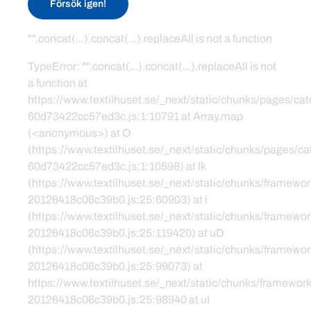
Försök igen!
"".concat(...).concat(...).replaceAll is not a function
TypeError: "".concat(...).concat(...).replaceAll is not
a function at
https://www.textilhuset.se/_next/static/chunks/pages/c
60d73422cc57ed3c.js:1:10791 at Array.map
(<anonymous>) at O
(https://www.textilhuset.se/_next/static/chunks/pages/
60d73422cc57ed3c.js:1:10598) at lk
(https://www.textilhuset.se/_next/static/chunks/framewor
20126418c06c39b0.js:25:60903) at i
(https://www.textilhuset.se/_next/static/chunks/framewor
20126418c06c39b0.js:25:119420) at uD
(https://www.textilhuset.se/_next/static/chunks/framewor
20126418c06c39b0.js:25:99073) at
https://www.textilhuset.se/_next/static/chunks/framework
20126418c06c39b0.js:25:98940 at uI