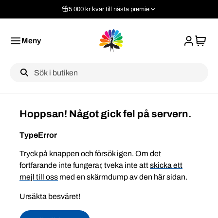
5 000 kr kvar till nästa premie
Meny
Label
Hoppsan! Något gick fel på servern.
TypeError
Tryck på knappen och försök igen. Om det
fortfarande inte fungerar, tveka inte att
skicka ett
mejl till oss
med en skärmdump av den här sidan.
Ursäkta besväret!