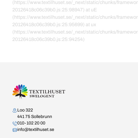
(https://www.textilhuset.se/_next/static/chunks/framewor
20126418c06c39b0.js:25:98947) at uE
(https://www.textilhuset.se/_next/static/chunks/framewor
20126418c06c39b0.js:25:95699) at ux
(https://www.textilhuset.se/_next/static/chunks/framewor
20126418c06c39b0.js:25:94254)
Kontakta oss
Loo 322
441 75 Sollebrunn
010-102 20 00
info@textilhuset.se