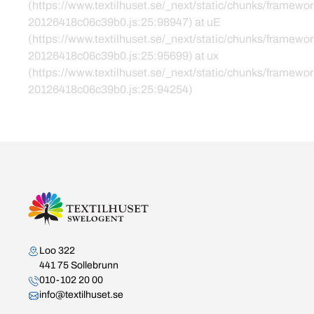
(https://www.textilhuset.se/_next/static/chunks/framewor
20126418c06c39b0.js:25:98947) at uE
(https://www.textilhuset.se/_next/static/chunks/framewor
20126418c06c39b0.js:25:95699) at ux
(https://www.textilhuset.se/_next/static/chunks/framewor
20126418c06c39b0.js:25:94254)
Kontakta oss
Loo 322
441 75 Sollebrunn
010-102 20 00
info@textilhuset.se