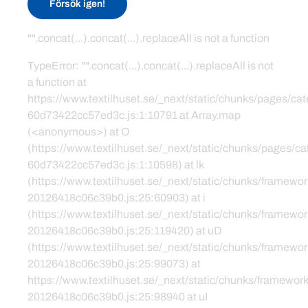
Försök igen!
"".concat(...).concat(...).replaceAll is not a function
TypeError: "".concat(...).concat(...).replaceAll is not
a function at
https://www.textilhuset.se/_next/static/chunks/pages/c
60d73422cc57ed3c.js:1:10791 at Array.map
(<anonymous>) at O
(https://www.textilhuset.se/_next/static/chunks/pages/
60d73422cc57ed3c.js:1:10598) at lk
(https://www.textilhuset.se/_next/static/chunks/framewor
20126418c06c39b0.js:25:60903) at i
(https://www.textilhuset.se/_next/static/chunks/framewor
20126418c06c39b0.js:25:119420) at uD
(https://www.textilhuset.se/_next/static/chunks/framewor
20126418c06c39b0.js:25:99073) at
https://www.textilhuset.se/_next/static/chunks/framework
20126418c06c39b0.js:25:98940 at uI