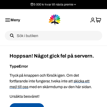
5 000 kr kvar till nästa premie
Meny
Label
Hoppsan! Något gick fel på servern.
TypeError
Tryck på knappen och försök igen. Om det
fortfarande inte fungerar, tveka inte att
skicka ett
mejl till oss
med en skärmdump av den här sidan.
Ursäkta besväret!