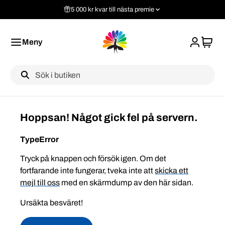
5 000 kr kvar till nästa premie
Meny
Label
Hoppsan! Något gick fel på servern.
TypeError
Tryck på knappen och försök igen. Om det
fortfarande inte fungerar, tveka inte att
skicka ett
mejl till oss
med en skärmdump av den här sidan.
Ursäkta besväret!