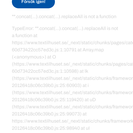
Försök igen!
"".concat(...).concat(...).replaceAll is not a function
TypeError: "".concat(...).concat(...).replaceAll is not
a function at
https://www.textilhuset.se/_next/static/chunks/pages/c
60d73422cc57ed3c.js:1:10791 at Array.map
(<anonymous>) at O
(https://www.textilhuset.se/_next/static/chunks/pages/
60d73422cc57ed3c.js:1:10598) at lk
(https://www.textilhuset.se/_next/static/chunks/framewor
20126418c06c39b0.js:25:60903) at i
(https://www.textilhuset.se/_next/static/chunks/framewor
20126418c06c39b0.js:25:119420) at uD
(https://www.textilhuset.se/_next/static/chunks/framewor
20126418c06c39b0.js:25:99073) at
https://www.textilhuset.se/_next/static/chunks/framework
20126418c06c39b0.js:25:98940 at uI