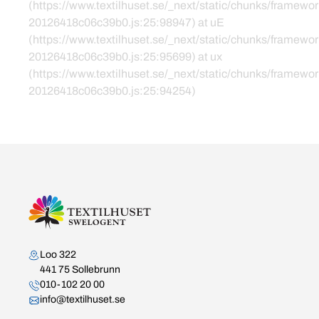
(https://www.textilhuset.se/_next/static/chunks/framewor
20126418c06c39b0.js:25:98947) at uE
(https://www.textilhuset.se/_next/static/chunks/framewor
20126418c06c39b0.js:25:95699) at ux
(https://www.textilhuset.se/_next/static/chunks/framewor
20126418c06c39b0.js:25:94254)
Kontakta oss
Loo 322
441 75 Sollebrunn
010-102 20 00
info@textilhuset.se