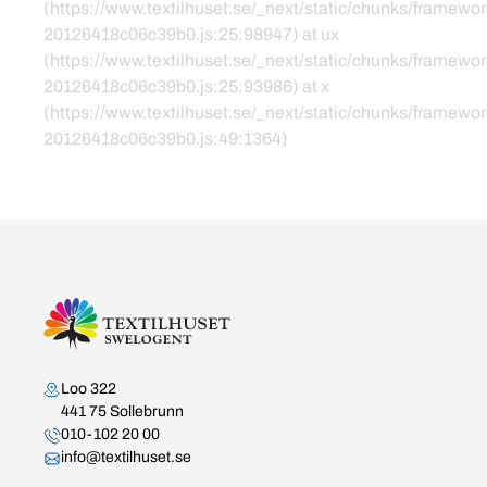
(https://www.textilhuset.se/_next/static/chunks/framewor
20126418c06c39b0.js:25:98947) at ux
(https://www.textilhuset.se/_next/static/chunks/framewor
20126418c06c39b0.js:25:93986) at x
(https://www.textilhuset.se/_next/static/chunks/framewor
20126418c06c39b0.js:49:1364)
Kontakta oss
Loo 322
441 75 Sollebrunn
010-102 20 00
info@textilhuset.se