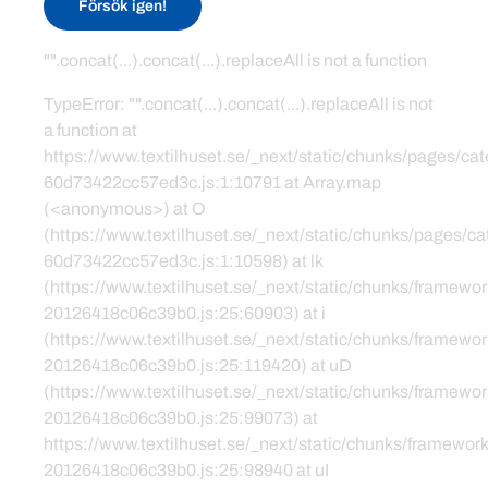
Försök igen!
"".concat(...).concat(...).replaceAll is not a function
TypeError: "".concat(...).concat(...).replaceAll is not
a function at
https://www.textilhuset.se/_next/static/chunks/pages/c
60d73422cc57ed3c.js:1:10791 at Array.map
(<anonymous>) at O
(https://www.textilhuset.se/_next/static/chunks/pages/
60d73422cc57ed3c.js:1:10598) at lk
(https://www.textilhuset.se/_next/static/chunks/framewor
20126418c06c39b0.js:25:60903) at i
(https://www.textilhuset.se/_next/static/chunks/framewor
20126418c06c39b0.js:25:119420) at uD
(https://www.textilhuset.se/_next/static/chunks/framewor
20126418c06c39b0.js:25:99073) at
https://www.textilhuset.se/_next/static/chunks/framework
20126418c06c39b0.js:25:98940 at uI