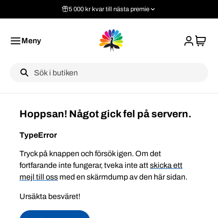
5 000 kr kvar till nästa premie
Meny
Label
Hoppsan! Något gick fel på servern.
TypeError
Tryck på knappen och försök igen. Om det
fortfarande inte fungerar, tveka inte att
skicka ett
mejl till oss
med en skärmdump av den här sidan.
Ursäkta besväret!