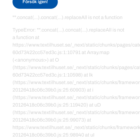
Försök igen!
"".concat(...).concat(...).replaceAll is not a function
TypeError: "".concat(...).concat(...).replaceAll is not
a function at
https://www.textilhuset.se/_next/static/chunks/pages/c
60d73422cc57ed3c.js:1:10791 at Array.map
(<anonymous>) at O
(https://www.textilhuset.se/_next/static/chunks/pages/
60d73422cc57ed3c.js:1:10598) at lk
(https://www.textilhuset.se/_next/static/chunks/framewor
20126418c06c39b0.js:25:60903) at i
(https://www.textilhuset.se/_next/static/chunks/framewor
20126418c06c39b0.js:25:119420) at uD
(https://www.textilhuset.se/_next/static/chunks/framewor
20126418c06c39b0.js:25:99073) at
https://www.textilhuset.se/_next/static/chunks/framework
20126418c06c39b0.js:25:98940 at uI