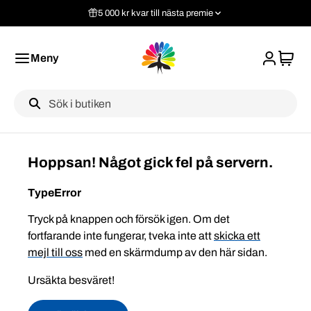
5 000 kr kvar till nästa premie
Meny
Label
Hoppsan! Något gick fel på servern.
TypeError
Tryck på knappen och försök igen. Om det
fortfarande inte fungerar, tveka inte att
skicka ett
mejl till oss
med en skärmdump av den här sidan.
Ursäkta besväret!