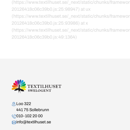
(https://www.textilhuset.se/_next/static/chunks/framewor
20126418c06c39b0.js:25:98947) at ux
(https://www.textilhuset.se/_next/static/chunks/framewor
20126418c06c39b0.js:25:93986) at x
(https://www.textilhuset.se/_next/static/chunks/framewor
20126418c06c39b0.js:49:1364)
Kontakta oss
Loo 322
441 75 Sollebrunn
010-102 20 00
info@textilhuset.se