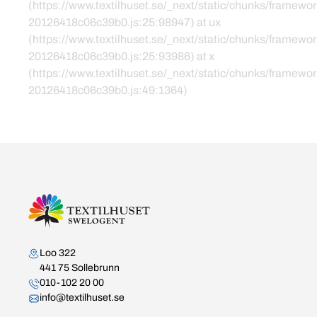
(https://www.textilhuset.se/_next/static/chunks/framewor
20126418c06c39b0.js:25:98947) at ux
(https://www.textilhuset.se/_next/static/chunks/framewor
20126418c06c39b0.js:25:93986) at x
(https://www.textilhuset.se/_next/static/chunks/framewor
20126418c06c39b0.js:49:1364)
Kontakta oss
Loo 322
441 75 Sollebrunn
010-102 20 00
info@textilhuset.se