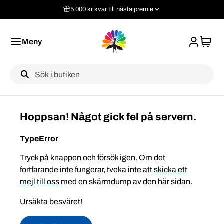
5 000 kr kvar till nästa premie
Meny
Label
Hoppsan! Något gick fel på servern.
TypeError
Tryck på knappen och försök igen. Om det
fortfarande inte fungerar, tveka inte att
skicka ett
mejl till oss
med en skärmdump av den här sidan.
Ursäkta besväret!