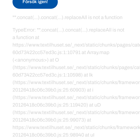
Försök igen!
"".concat(...).concat(...).replaceAll is not a function
TypeError: "".concat(...).concat(...).replaceAll is not
a function at
https://www.textilhuset.se/_next/static/chunks/pages/c
60d73422cc57ed3c.js:1:10791 at Array.map
(<anonymous>) at O
(https://www.textilhuset.se/_next/static/chunks/pages/
60d73422cc57ed3c.js:1:10598) at lk
(https://www.textilhuset.se/_next/static/chunks/framewor
20126418c06c39b0.js:25:60903) at i
(https://www.textilhuset.se/_next/static/chunks/framewor
20126418c06c39b0.js:25:119420) at uD
(https://www.textilhuset.se/_next/static/chunks/framewor
20126418c06c39b0.js:25:99073) at
https://www.textilhuset.se/_next/static/chunks/framework
20126418c06c39b0.js:25:98940 at uI